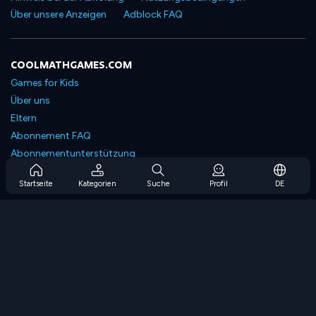
Über unsere Anzeigen
Adblock FAQ
COOLMATHGAMES.COM
Games for Kids
Über uns
Eltern
Abonnement FAQ
Abonnementunterstützung
Blog
Startseite
Kategorien
Suche
Profil
DE
Developers
KONTAKTIERE UNS
Accessibility
SPIELEN DURCHSUCHEN
Strategiespiele
Geschicklichkeitsspiele
Zahlenspiele