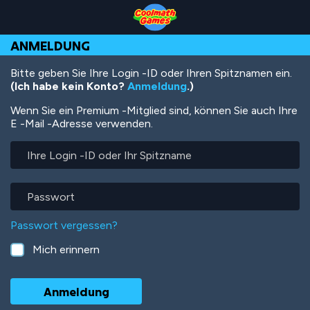
Skip
Skip
Skip
Skip
Direkt
to
to
to
to
zum
Top
Navigation
Main
Footer
Inhalt
ANMELDUNG
of
Content
Page
Bitte geben Sie Ihre Login -ID oder Ihren Spitznamen ein.
(Ich habe kein Konto?
Anmeldung
.)
Wenn Sie ein Premium -Mitglied sind, können Sie auch Ihre
E -Mail -Adresse verwenden.
Ihre
Login
-
ID
Passwort
oder
Ihr
Passwort vergessen?
Spitzname
Mich erinnern