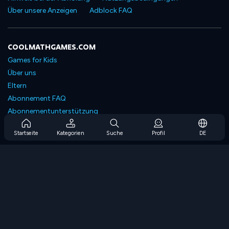
Über unsere Anzeigen
Adblock FAQ
COOLMATHGAMES.COM
Games for Kids
Über uns
Eltern
Abonnement FAQ
Abonnementunterstützung
Blog
Startseite
Kategorien
Suche
Profil
DE
Developers
KONTAKTIERE UNS
Accessibility
SPIELEN DURCHSUCHEN
Strategiespiele
Geschicklichkeitsspiele
Zahlenspiele