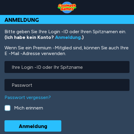
Skip
Skip
Skip
Skip
Direkt
to
to
to
to
zum
Top
Navigation
Main
Footer
Inhalt
ANMELDUNG
of
Content
Page
Bitte geben Sie Ihre Login -ID oder Ihren Spitznamen ein.
(Ich habe kein Konto?
Anmeldung
.)
Wenn Sie ein Premium -Mitglied sind, können Sie auch Ihre
E -Mail -Adresse verwenden.
Ihre
Login
-
ID
Passwort
oder
Ihr
Passwort vergessen?
Spitzname
Mich erinnern