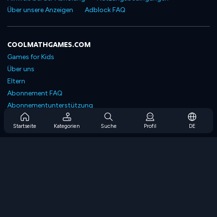
Über unsere Anzeigen
Adblock FAQ
COOLMATHGAMES.COM
Games for Kids
Über uns
Eltern
Abonnement FAQ
Abonnementunterstützung
Blog
Startseite
Kategorien
Suche
Profil
DE
Developers
KONTAKTIERE UNS
Accessibility
SPIELEN DURCHSUCHEN
Strategiespiele
Geschicklichkeitsspiele
Zahlenspiele