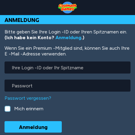
Skip
Skip
Skip
Skip
Direkt
to
to
to
to
zum
Top
Navigation
Main
Footer
Inhalt
ANMELDUNG
of
Content
Page
Bitte geben Sie Ihre Login -ID oder Ihren Spitznamen ein.
(Ich habe kein Konto?
Anmeldung
.)
Wenn Sie ein Premium -Mitglied sind, können Sie auch Ihre
E -Mail -Adresse verwenden.
Ihre
Login
-
ID
Passwort
oder
Ihr
Passwort vergessen?
Spitzname
Mich erinnern