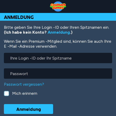
Skip
Skip
Skip
Skip
Direkt
to
to
to
to
zum
Top
Navigation
Main
Footer
Inhalt
ANMELDUNG
of
Content
Page
Bitte geben Sie Ihre Login -ID oder Ihren Spitznamen ein.
(Ich habe kein Konto?
Anmeldung
.)
Wenn Sie ein Premium -Mitglied sind, können Sie auch Ihre
E -Mail -Adresse verwenden.
Ihre
Login
-
ID
Passwort
oder
Ihr
Passwort vergessen?
Spitzname
Mich erinnern