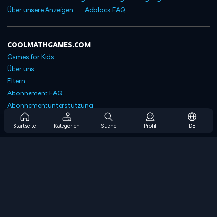
Über unsere Anzeigen
Adblock FAQ
COOLMATHGAMES.COM
Games for Kids
Über uns
Eltern
Abonnement FAQ
Abonnementunterstützung
Blog
Startseite
Kategorien
Suche
Profil
DE
Developers
KONTAKTIERE UNS
Accessibility
SPIELEN DURCHSUCHEN
Strategiespiele
Geschicklichkeitsspiele
Zahlenspiele