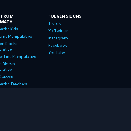
 FROM
FOLGEN SIE UNS
LMATH
TikTok
ath4Kids
X / Twitter
ame Manipulative
Instagram
en Blocks
Facebook
lative
YouTube
 Line Manipulative
n Blocks
lative
Quizzes
ath4Teachers
ath4Parents