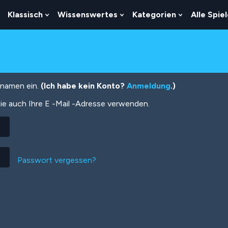
Klassisch
Wissenswertes
Kategorien
Alle Spie
Show
Show
Show
Show
Submenu
Submenu
Submenu
Submenu
For
For
For
For
Logik
Klassisch
Wissenswertes
Kategorien
tznamen ein.
(Ich habe kein Konto?
Anmeldung
.)
ie auch Ihre E -Mail -Adresse verwenden.
Passwort vergessen?