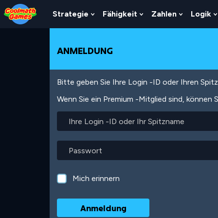
Skip
Skip
Skip
Skip
Direkt
to
to
to
to
zum
Strategie
Fähigkeit
Zahlen
Logik
Show
Show
Show
Top
Navigation
Main
Footer
Inhalt
Submenu
Submenu
Submenu
of
Content
For
For
For
Page
Strategie
Fähigkeit
Zahlen
ANMELDUNG
Bitte geben Sie Ihre Login -ID oder Ihren Spi
Wenn Sie ein Premium -Mitglied sind, können S
Ihre
Login
-
ID
Passwort
oder
Ihr
Spitzname
Mich erinnern