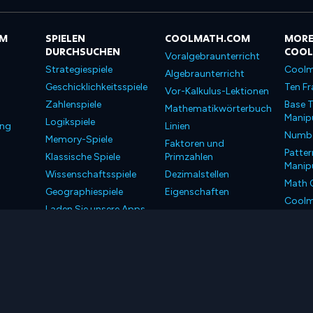
OM
SPIELEN
COOLMATH.COM
MORE
DURCHSUCHEN
COO
Voralgebraunterricht
Strategiespiele
Coolm
Algebraunterricht
Geschicklichkeitsspiele
Ten Fr
Vor-Kalkulus-Lektionen
Zahlenspiele
Base T
Mathematikwörterbuch
Manipu
Logikspiele
ung
Linien
Number
Memory-Spiele
Faktoren und
Patter
Klassische Spiele
Primzahlen
Manipu
Wissenschaftsspiele
Dezimalstellen
Math 
Geographiespiele
Eigenschaften
Coolm
Laden Sie unsere Apps
Coolm
herunter
LLC. Alle Rechte vorbehalten.