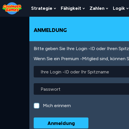
Skip
Skip
Skip
Skip
Direkt
to
to
to
to
zum
Strategie
Fähigkeit
Zahlen
Logik
Show
Show
Show
Top
Navigation
Main
Footer
Inhalt
Submenu
Submenu
Submenu
of
Content
For
For
For
Page
Strategie
Fähigkeit
Zahlen
ANMELDUNG
Bitte geben Sie Ihre Login -ID oder Ihren Spi
Wenn Sie ein Premium -Mitglied sind, können S
Ihre
Login
-
ID
Passwort
oder
Ihr
Spitzname
Mich erinnern