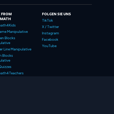
 FROM
FOLGEN SIE UNS
LMATH
TikTok
ath4Kids
X / Twitter
ame Manipulative
Instagram
en Blocks
Facebook
lative
YouTube
 Line Manipulative
n Blocks
lative
Quizzes
ath4Teachers
ath4Parents