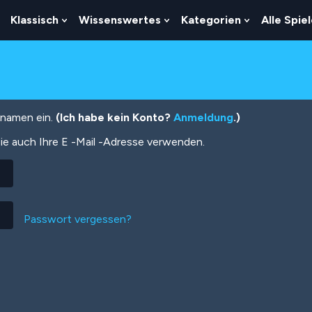
Klassisch
Wissenswertes
Kategorien
Alle Spie
Show
Show
Show
Show
Submenu
Submenu
Submenu
Submenu
For
For
For
For
Logik
Klassisch
Wissenswertes
Kategorien
tznamen ein.
(Ich habe kein Konto?
Anmeldung
.)
ie auch Ihre E -Mail -Adresse verwenden.
Passwort vergessen?