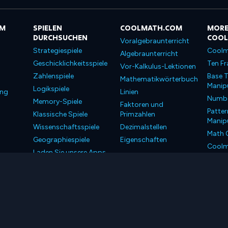
OM
SPIELEN
COOLMATH.COM
MORE
DURCHSUCHEN
COO
Voralgebraunterricht
Strategiespiele
Coolm
Algebraunterricht
Geschicklichkeitsspiele
Ten Fr
Vor-Kalkulus-Lektionen
Zahlenspiele
Base T
Mathematikwörterbuch
Manipu
Logikspiele
ung
Linien
Number
Memory-Spiele
Faktoren und
Patter
Klassische Spiele
Primzahlen
Manipu
Wissenschaftsspiele
Dezimalstellen
Math 
Geographiespiele
Eigenschaften
Coolm
Laden Sie unsere Apps
Coolm
herunter
LLC. Alle Rechte vorbehalten.