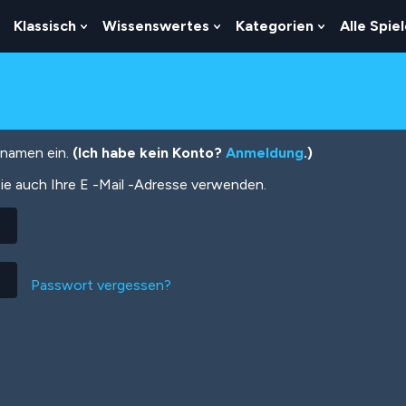
Klassisch
Wissenswertes
Kategorien
Alle Spie
Show
Show
Show
Show
Submenu
Submenu
Submenu
Submenu
For
For
For
For
Logik
Klassisch
Wissenswertes
Kategorien
tznamen ein.
(Ich habe kein Konto?
Anmeldung
.)
ie auch Ihre E -Mail -Adresse verwenden.
Passwort vergessen?