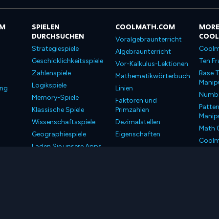
OM
SPIELEN
COOLMATH.COM
MORE
DURCHSUCHEN
COO
Voralgebraunterricht
Strategiespiele
Coolm
Algebraunterricht
Geschicklichkeitsspiele
Ten Fr
Vor-Kalkulus-Lektionen
Zahlenspiele
Base T
Mathematikwörterbuch
Manipu
Logikspiele
ung
Linien
Number
Memory-Spiele
Faktoren und
Patter
Klassische Spiele
Primzahlen
Manipu
Wissenschaftsspiele
Dezimalstellen
Math 
Geographiespiele
Eigenschaften
Coolm
Laden Sie unsere Apps
Coolm
herunter
LLC. Alle Rechte vorbehalten.