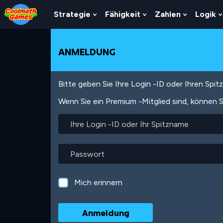
Skip
Skip
Skip
Skip
Direkt
to
to
to
to
zum
Strategie
Fähigkeit
Zahlen
Logik
Show
Show
Show
Top
Navigation
Main
Footer
Inhalt
Submenu
Submenu
Submenu
of
Content
For
For
For
Page
Strategie
Fähigkeit
Zahlen
ANMELDUNG
Bitte geben Sie Ihre Login -ID oder Ihren Spi
Wenn Sie ein Premium -Mitglied sind, können S
Ihre
Login
-
ID
Passwort
oder
Ihr
Spitzname
Mich erinnern