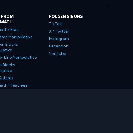
 FROM
FOLGEN SIE UNS
LMATH
TikTok
ath4Kids
X / Twitter
ame Manipulative
Instagram
en Blocks
Facebook
lative
YouTube
 Line Manipulative
n Blocks
lative
Quizzes
ath4Teachers
ath4Parents