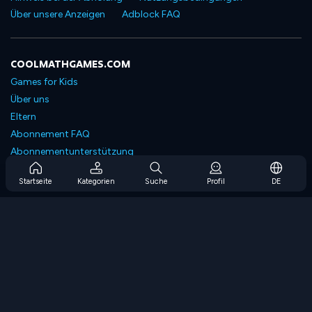
Über unsere Anzeigen
Adblock FAQ
COOLMATHGAMES.COM
Games for Kids
Über uns
Eltern
Abonnement FAQ
Abonnementunterstützung
Blog
Startseite
Kategorien
Suche
Profil
DE
Developers
KONTAKTIERE UNS
Accessibility
SPIELEN DURCHSUCHEN
Strategiespiele
Geschicklichkeitsspiele
Zahlenspiele