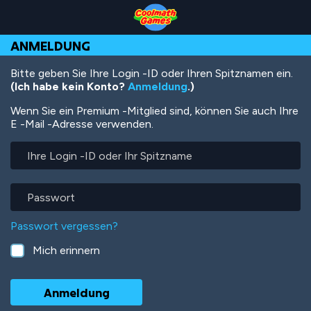
Skip
Skip
Skip
Skip
Direkt
to
to
to
to
zum
Top
Navigation
Main
Footer
Inhalt
ANMELDUNG
of
Content
Page
Bitte geben Sie Ihre Login -ID oder Ihren Spitznamen ein.
(Ich habe kein Konto?
Anmeldung
.)
Wenn Sie ein Premium -Mitglied sind, können Sie auch Ihre
E -Mail -Adresse verwenden.
Ihre
Login
-
ID
Passwort
oder
Ihr
Passwort vergessen?
Spitzname
Mich erinnern