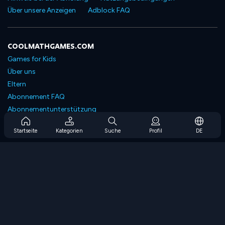
Über unsere Anzeigen
Adblock FAQ
COOLMATHGAMES.COM
Games for Kids
Über uns
Eltern
Abonnement FAQ
Abonnementunterstützung
Blog
Startseite
Kategorien
Suche
Profil
DE
Developers
KONTAKTIERE UNS
Accessibility
SPIELEN DURCHSUCHEN
Strategiespiele
Geschicklichkeitsspiele
Zahlenspiele