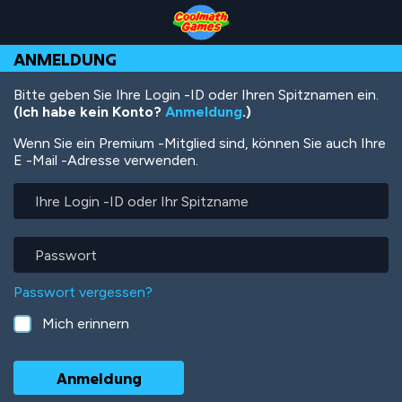
Skip
Skip
Skip
Skip
Direkt
to
to
to
to
zum
Top
Navigation
Main
Footer
Inhalt
ANMELDUNG
of
Content
Page
Bitte geben Sie Ihre Login -ID oder Ihren Spitznamen ein.
(Ich habe kein Konto?
Anmeldung
.)
Wenn Sie ein Premium -Mitglied sind, können Sie auch Ihre
E -Mail -Adresse verwenden.
Ihre
Login
-
ID
Passwort
oder
Ihr
Passwort vergessen?
Spitzname
Mich erinnern