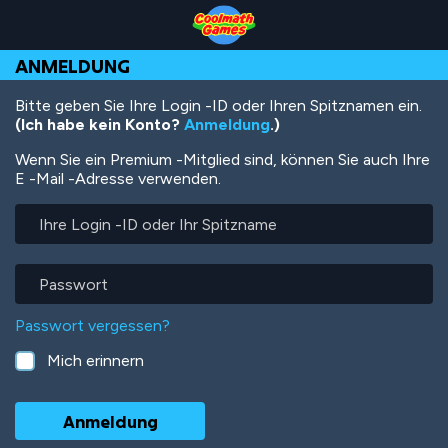
Skip
Skip
Skip
Skip
Direkt
to
to
to
to
zum
Top
Navigation
Main
Footer
Inhalt
ANMELDUNG
of
Content
Page
Bitte geben Sie Ihre Login -ID oder Ihren Spitznamen ein.
(Ich habe kein Konto?
Anmeldung
.)
Wenn Sie ein Premium -Mitglied sind, können Sie auch Ihre
E -Mail -Adresse verwenden.
Ihre
Login
-
ID
Passwort
oder
Ihr
Passwort vergessen?
Spitzname
Mich erinnern