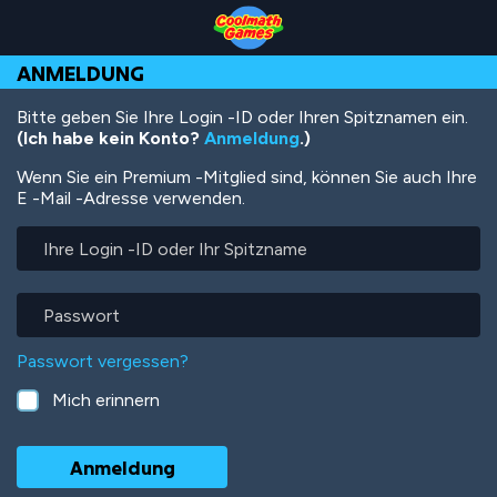
Skip
Skip
Skip
Skip
Direkt
to
to
to
to
zum
Top
Navigation
Main
Footer
Inhalt
ANMELDUNG
of
Content
Page
Bitte geben Sie Ihre Login -ID oder Ihren Spitznamen ein.
(Ich habe kein Konto?
Anmeldung
.)
Wenn Sie ein Premium -Mitglied sind, können Sie auch Ihre
E -Mail -Adresse verwenden.
Ihre
Login
-
ID
Passwort
oder
Ihr
Passwort vergessen?
Spitzname
Mich erinnern