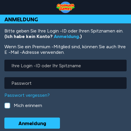
Skip
Skip
Skip
Skip
Direkt
to
to
to
to
zum
Top
Navigation
Main
Footer
Inhalt
ANMELDUNG
of
Content
Page
Bitte geben Sie Ihre Login -ID oder Ihren Spitznamen ein.
(Ich habe kein Konto?
Anmeldung
.)
Wenn Sie ein Premium -Mitglied sind, können Sie auch Ihre
E -Mail -Adresse verwenden.
Ihre
Login
-
ID
Passwort
oder
Ihr
Passwort vergessen?
Spitzname
Mich erinnern