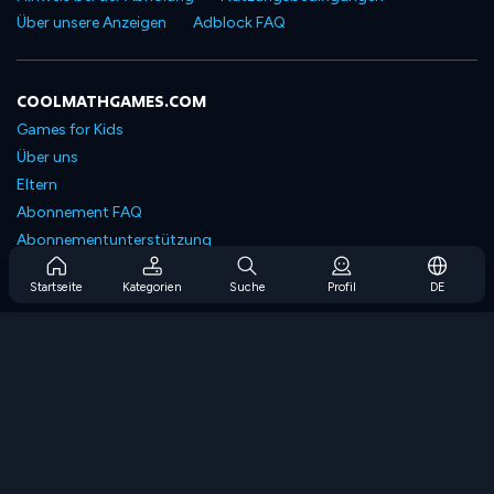
Über unsere Anzeigen
Adblock FAQ
COOLMATHGAMES.COM
Games for Kids
Über uns
Eltern
Abonnement FAQ
Abonnementunterstützung
Blog
Startseite
Kategorien
Suche
Profil
DE
Developers
KONTAKTIERE UNS
Accessibility
SPIELEN DURCHSUCHEN
Strategiespiele
Geschicklichkeitsspiele
Zahlenspiele