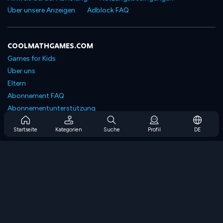
Über unsere Anzeigen
Adblock FAQ
COOLMATHGAMES.COM
Games for Kids
Über uns
Eltern
Abonnement FAQ
Abonnementunterstützung
Blog
Startseite
Kategorien
Suche
Profil
DE
Developers
KONTAKTIERE UNS
Accessibility
SPIELEN DURCHSUCHEN
Strategiespiele
Geschicklichkeitsspiele
Zahlenspiele