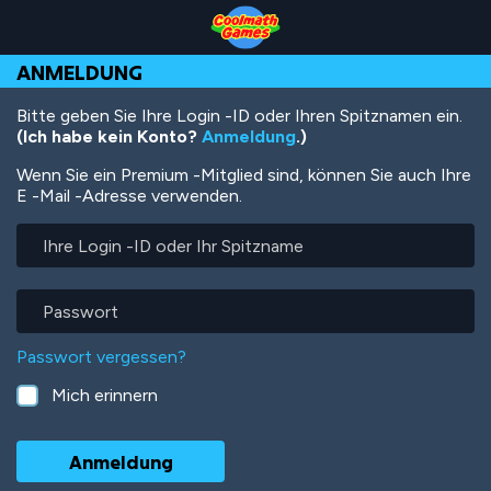
Skip
Skip
Skip
Skip
Direkt
to
to
to
to
zum
Top
Navigation
Main
Footer
Inhalt
ANMELDUNG
of
Content
Page
Bitte geben Sie Ihre Login -ID oder Ihren Spitznamen ein.
(Ich habe kein Konto?
Anmeldung
.)
Wenn Sie ein Premium -Mitglied sind, können Sie auch Ihre
E -Mail -Adresse verwenden.
Ihre
Login
-
ID
Passwort
oder
Ihr
Passwort vergessen?
Spitzname
Mich erinnern