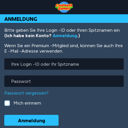
Skip
Skip
Skip
Skip
Direkt
to
to
to
to
zum
Top
Navigation
Main
Footer
Inhalt
ANMELDUNG
of
Content
Page
Bitte geben Sie Ihre Login -ID oder Ihren Spitznamen ein.
(Ich habe kein Konto?
Anmeldung
.)
Wenn Sie ein Premium -Mitglied sind, können Sie auch Ihre
E -Mail -Adresse verwenden.
Ihre
Login
-
ID
Passwort
oder
Ihr
Passwort vergessen?
Spitzname
Mich erinnern