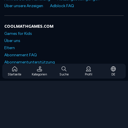
Über unsere Anzeigen
Adblock FAQ
COOLMATHGAMES.COM
Games for Kids
Über uns
Eltern
Abonnement FAQ
Abonnementunterstützung
Blog
Startseite
Kategorien
Suche
Profil
DE
Developers
KONTAKTIERE UNS
Accessibility
SPIELEN DURCHSUCHEN
Strategiespiele
Geschicklichkeitsspiele
Zahlenspiele