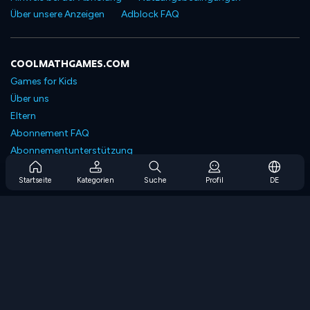
Über unsere Anzeigen
Adblock FAQ
COOLMATHGAMES.COM
Games for Kids
Über uns
Eltern
Abonnement FAQ
Abonnementunterstützung
Blog
Startseite
Kategorien
Suche
Profil
DE
Developers
KONTAKTIERE UNS
Accessibility
SPIELEN DURCHSUCHEN
Strategiespiele
Geschicklichkeitsspiele
Zahlenspiele