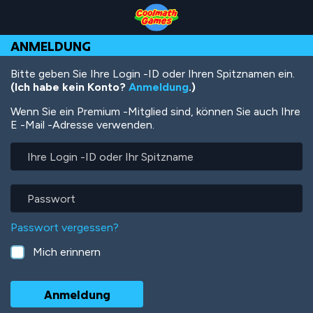
Skip
Skip
Skip
Skip
Direkt
to
to
to
to
zum
Top
Navigation
Main
Footer
Inhalt
ANMELDUNG
of
Content
Page
Bitte geben Sie Ihre Login -ID oder Ihren Spitznamen ein.
(Ich habe kein Konto?
Anmeldung
.)
Wenn Sie ein Premium -Mitglied sind, können Sie auch Ihre
E -Mail -Adresse verwenden.
Ihre
Login
-
ID
Passwort
oder
Ihr
Passwort vergessen?
Spitzname
Mich erinnern