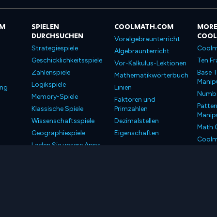
OM
SPIELEN
COOLMATH.COM
MORE
DURCHSUCHEN
COO
Voralgebraunterricht
Strategiespiele
Coolm
Algebraunterricht
Geschicklichkeitsspiele
Ten Fr
Vor-Kalkulus-Lektionen
Zahlenspiele
Base T
Mathematikwörterbuch
Manipu
Logikspiele
ung
Linien
Number
Memory-Spiele
Faktoren und
Patter
Klassische Spiele
Primzahlen
Manipu
Wissenschaftsspiele
Dezimalstellen
Math 
Geographiespiele
Eigenschaften
Coolm
Laden Sie unsere Apps
Coolm
herunter
LLC. Alle Rechte vorbehalten.