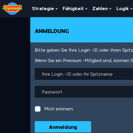
Skip
Skip
Skip
Skip
Direkt
to
to
to
to
zum
Strategie
Fähigkeit
Zahlen
Logik
Show
Show
Show
Top
Navigation
Main
Footer
Inhalt
Submenu
Submenu
Submenu
of
Content
For
For
For
Page
Strategie
Fähigkeit
Zahlen
ANMELDUNG
Bitte geben Sie Ihre Login -ID oder Ihren Spi
Wenn Sie ein Premium -Mitglied sind, können S
Ihre
Login
-
ID
Passwort
oder
Ihr
Spitzname
Mich erinnern