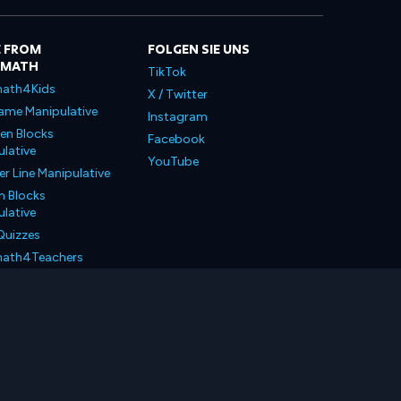
 FROM
FOLGEN SIE UNS
LMATH
TikTok
ath4Kids
X / Twitter
ame Manipulative
Instagram
en Blocks
Facebook
lative
YouTube
 Line Manipulative
n Blocks
lative
Quizzes
ath4Teachers
ath4Parents