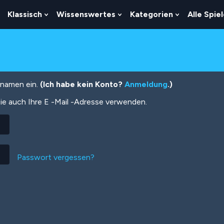
Klassisch
Wissenswertes
Kategorien
Alle Spie
Show
Show
Show
Show
Submenu
Submenu
Submenu
Submenu
For
For
For
For
Logik
Klassisch
Wissenswertes
Kategorien
tznamen ein.
(Ich habe kein Konto?
Anmeldung
.)
ie auch Ihre E -Mail -Adresse verwenden.
Passwort vergessen?