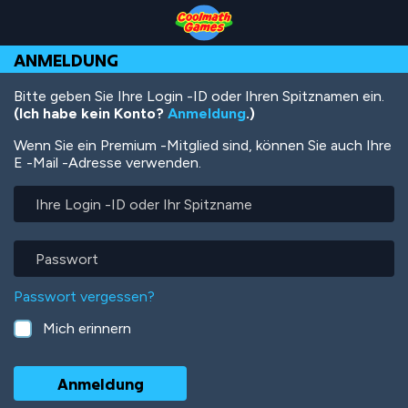
Skip
Skip
Skip
Skip
Direkt
to
to
to
to
zum
Top
Navigation
Main
Footer
Inhalt
ANMELDUNG
of
Content
Page
Bitte geben Sie Ihre Login -ID oder Ihren Spitznamen ein.
(Ich habe kein Konto?
Anmeldung
.)
Wenn Sie ein Premium -Mitglied sind, können Sie auch Ihre
E -Mail -Adresse verwenden.
Ihre
Login
-
ID
Passwort
oder
Ihr
Passwort vergessen?
Spitzname
Mich erinnern