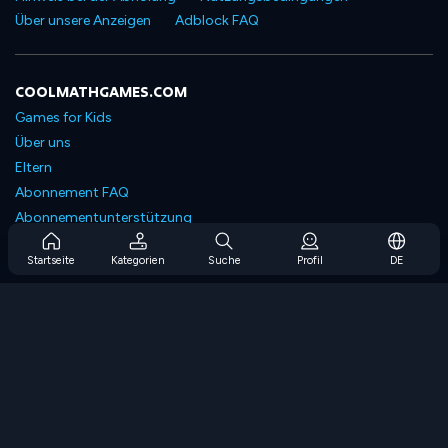
Über unsere Anzeigen
Adblock FAQ
COOLMATHGAMES.COM
Games for Kids
Über uns
Eltern
Abonnement FAQ
Abonnementunterstützung
Blog
Startseite
Kategorien
Suche
Profil
DE
Developers
KONTAKTIERE UNS
Accessibility
SPIELEN DURCHSUCHEN
Strategiespiele
Geschicklichkeitsspiele
Zahlenspiele