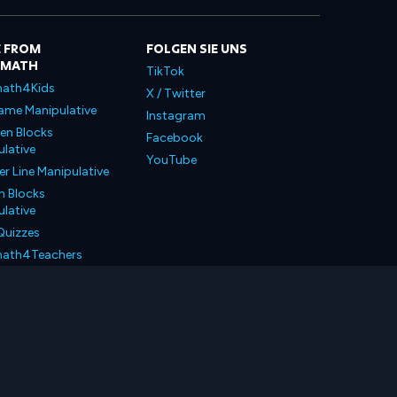
 FROM
FOLGEN SIE UNS
LMATH
TikTok
ath4Kids
X / Twitter
ame Manipulative
Instagram
en Blocks
Facebook
lative
YouTube
 Line Manipulative
n Blocks
lative
Quizzes
ath4Teachers
ath4Parents