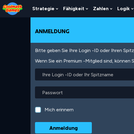
Skip
Skip
Skip
Skip
Direkt
to
to
to
to
zum
Strategie
Fähigkeit
Zahlen
Logik
Show
Show
Show
Top
Navigation
Main
Footer
Inhalt
Submenu
Submenu
Submenu
of
Content
For
For
For
Page
Strategie
Fähigkeit
Zahlen
ANMELDUNG
Bitte geben Sie Ihre Login -ID oder Ihren Spi
Wenn Sie ein Premium -Mitglied sind, können S
Ihre
Login
-
ID
Passwort
oder
Ihr
Spitzname
Mich erinnern