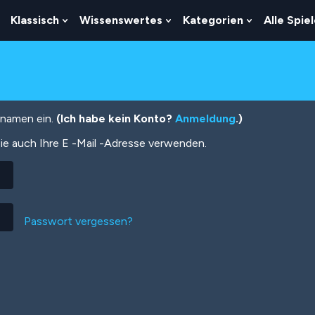
Klassisch
Wissenswertes
Kategorien
Alle Spie
Show
Show
Show
Show
Submenu
Submenu
Submenu
Submenu
For
For
For
For
Logik
Klassisch
Wissenswertes
Kategorien
tznamen ein.
(Ich habe kein Konto?
Anmeldung
.)
ie auch Ihre E -Mail -Adresse verwenden.
Passwort vergessen?