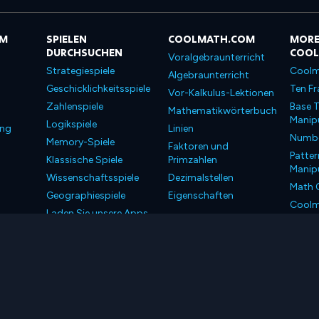
OM
SPIELEN
COOLMATH.COM
MORE
DURCHSUCHEN
COO
Voralgebraunterricht
Strategiespiele
Coolm
Algebraunterricht
Geschicklichkeitsspiele
Ten Fr
Vor-Kalkulus-Lektionen
Zahlenspiele
Base T
Mathematikwörterbuch
Manipu
Logikspiele
ung
Linien
Number
Memory-Spiele
Faktoren und
Patter
Klassische Spiele
Primzahlen
Manipu
Wissenschaftsspiele
Dezimalstellen
Math 
Geographiespiele
Eigenschaften
Coolm
Laden Sie unsere Apps
Coolm
herunter
LLC. Alle Rechte vorbehalten.