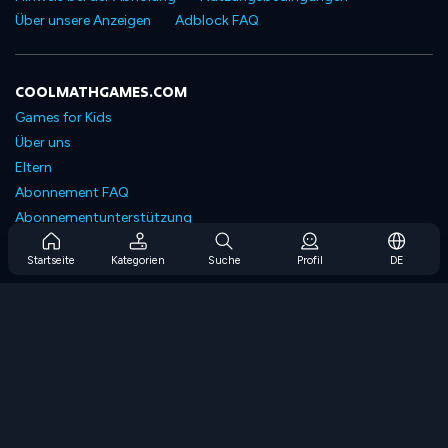
Über unsere Anzeigen
Adblock FAQ
COOLMATHGAMES.COM
Games for Kids
Über uns
Eltern
Abonnement FAQ
Abonnementunterstützung
Blog
Startseite
Kategorien
Suche
Profil
DE
Developers
KONTAKTIERE UNS
Accessibility
SPIELEN DURCHSUCHEN
Strategiespiele
Geschicklichkeitsspiele
Zahlenspiele