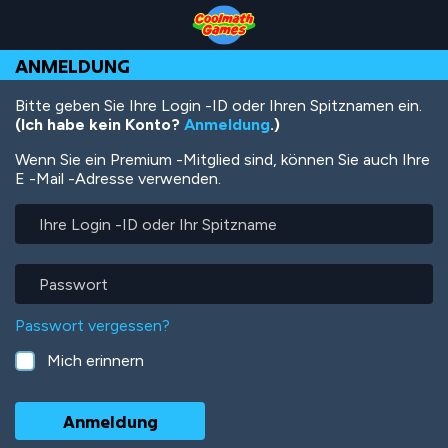
Skip
Skip
Skip
Skip
Direkt
to
to
to
to
zum
Top
Navigation
Main
Footer
Inhalt
ANMELDUNG
of
Content
Page
Bitte geben Sie Ihre Login -ID oder Ihren Spitznamen ein.
(Ich habe kein Konto?
Anmeldung
.)
Wenn Sie ein Premium -Mitglied sind, können Sie auch Ihre
E -Mail -Adresse verwenden.
Ihre
Login
-
ID
Passwort
oder
Ihr
Passwort vergessen?
Spitzname
Mich erinnern