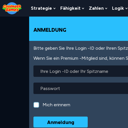
Skip
Skip
Skip
Skip
Direkt
to
to
to
to
zum
Strategie
Fähigkeit
Zahlen
Logik
Show
Show
Show
Top
Navigation
Main
Footer
Inhalt
Submenu
Submenu
Submenu
of
Content
For
For
For
Page
Strategie
Fähigkeit
Zahlen
ANMELDUNG
Bitte geben Sie Ihre Login -ID oder Ihren Spi
Wenn Sie ein Premium -Mitglied sind, können S
Ihre
Login
-
ID
Passwort
oder
Ihr
Spitzname
Mich erinnern