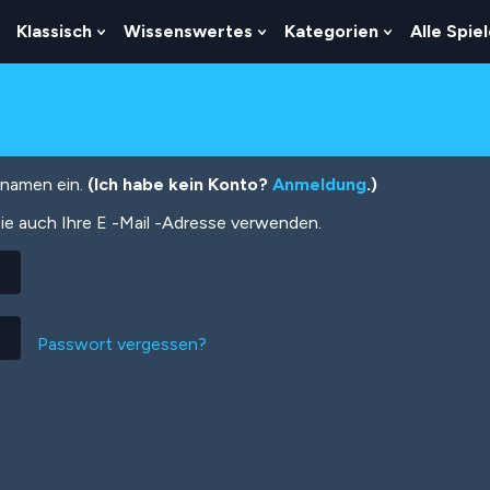
Klassisch
Wissenswertes
Kategorien
Alle Spie
Show
Show
Show
Show
Submenu
Submenu
Submenu
Submenu
For
For
For
For
Logik
Klassisch
Wissenswertes
Kategorien
tznamen ein.
(Ich habe kein Konto?
Anmeldung
.)
ie auch Ihre E -Mail -Adresse verwenden.
Passwort vergessen?