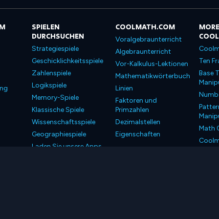
OM
SPIELEN
COOLMATH.COM
MORE
DURCHSUCHEN
COO
Voralgebraunterricht
Strategiespiele
Coolm
Algebraunterricht
Geschicklichkeitsspiele
Ten Fr
Vor-Kalkulus-Lektionen
Zahlenspiele
Base T
Mathematikwörterbuch
Manipu
Logikspiele
ung
Linien
Number
Memory-Spiele
Faktoren und
Patter
Klassische Spiele
Primzahlen
Manipu
Wissenschaftsspiele
Dezimalstellen
Math 
Geographiespiele
Eigenschaften
Coolm
Laden Sie unsere Apps
Coolm
herunter
LLC. Alle Rechte vorbehalten.