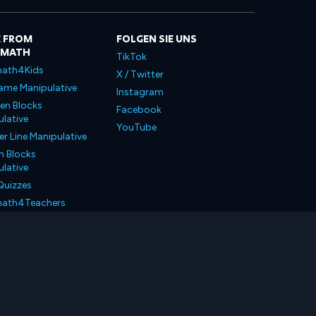
 FROM
FOLGEN SIE UNS
LMATH
TikTok
ath4Kids
X / Twitter
ame Manipulative
Instagram
en Blocks
Facebook
lative
YouTube
 Line Manipulative
n Blocks
lative
Quizzes
ath4Teachers
ath4Parents