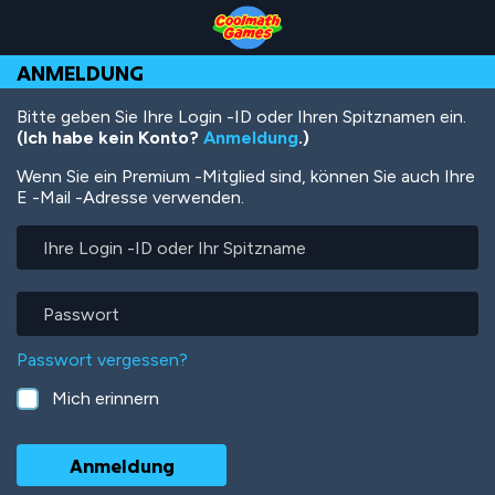
Skip
Skip
Skip
Skip
Direkt
to
to
to
to
zum
Top
Navigation
Main
Footer
Inhalt
ANMELDUNG
of
Content
Page
Bitte geben Sie Ihre Login -ID oder Ihren Spitznamen ein.
(Ich habe kein Konto?
Anmeldung
.)
Wenn Sie ein Premium -Mitglied sind, können Sie auch Ihre
E -Mail -Adresse verwenden.
Ihre
Login
-
ID
Passwort
oder
Ihr
Passwort vergessen?
Spitzname
Mich erinnern