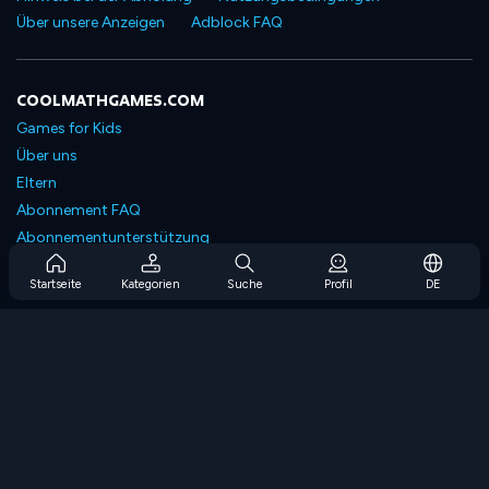
Über unsere Anzeigen
Adblock FAQ
COOLMATHGAMES.COM
Games for Kids
Über uns
Eltern
Abonnement FAQ
Abonnementunterstützung
Blog
Startseite
Kategorien
Suche
Profil
DE
Developers
KONTAKTIERE UNS
Accessibility
SPIELEN DURCHSUCHEN
Strategiespiele
Geschicklichkeitsspiele
Zahlenspiele