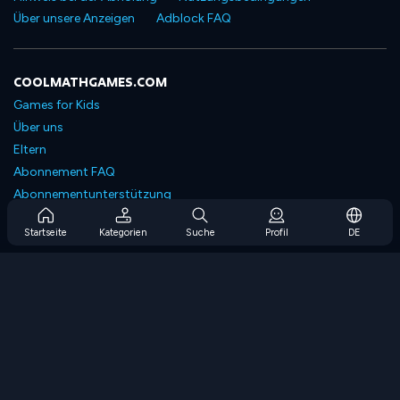
Über unsere Anzeigen
Adblock FAQ
COOLMATHGAMES.COM
Games for Kids
Über uns
Eltern
Abonnement FAQ
Abonnementunterstützung
Blog
Startseite
Kategorien
Suche
Profil
DE
Developers
KONTAKTIERE UNS
Accessibility
SPIELEN DURCHSUCHEN
Strategiespiele
Geschicklichkeitsspiele
Zahlenspiele