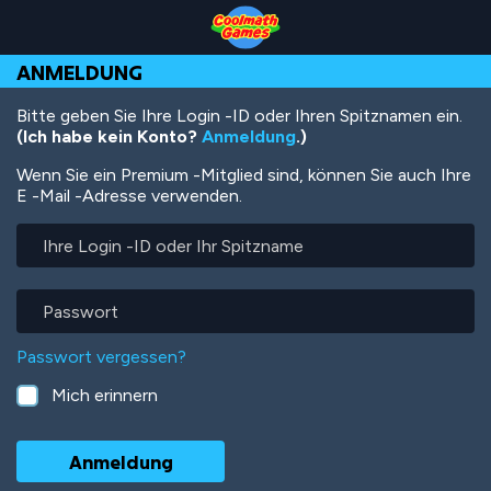
Skip
Skip
Skip
Skip
Direkt
to
to
to
to
zum
Top
Navigation
Main
Footer
Inhalt
ANMELDUNG
of
Content
Page
Bitte geben Sie Ihre Login -ID oder Ihren Spitznamen ein.
(Ich habe kein Konto?
Anmeldung
.)
Wenn Sie ein Premium -Mitglied sind, können Sie auch Ihre
E -Mail -Adresse verwenden.
Ihre
Login
-
ID
Passwort
oder
Ihr
Passwort vergessen?
Spitzname
Mich erinnern