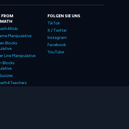
 FROM
FOLGEN SIE UNS
LMATH
TikTok
ath4Kids
X / Twitter
ame Manipulative
Instagram
en Blocks
Facebook
lative
YouTube
 Line Manipulative
n Blocks
lative
Quizzes
ath4Teachers
ath4Parents