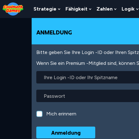
Skip
Skip
Skip
Skip
Direkt
to
to
to
to
zum
Strategie
Fähigkeit
Zahlen
Logik
Show
Show
Show
Top
Navigation
Main
Footer
Inhalt
Submenu
Submenu
Submenu
of
Content
For
For
For
Page
Strategie
Fähigkeit
Zahlen
ANMELDUNG
Bitte geben Sie Ihre Login -ID oder Ihren Spi
Wenn Sie ein Premium -Mitglied sind, können S
Ihre
Login
-
ID
Passwort
oder
Ihr
Spitzname
Mich erinnern