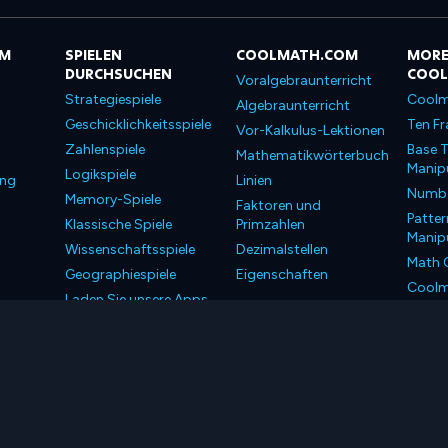
OM
SPIELEN
COOLMATH.COM
MORE
DURCHSUCHEN
COO
Voralgebraunterricht
Strategiespiele
Coolm
Algebraunterricht
Geschicklichkeitsspiele
Ten Fr
Vor-Kalkulus-Lektionen
Zahlenspiele
Base T
Mathematikwörterbuch
Manipu
Logikspiele
ung
Linien
Number
Memory-Spiele
Faktoren und
Patter
Klassische Spiele
Primzahlen
Manipu
Wissenschaftsspiele
Dezimalstellen
Math 
Geographiespiele
Eigenschaften
Coolm
Laden Sie unsere Apps
Coolm
herunter
LLC. Alle Rechte vorbehalten.