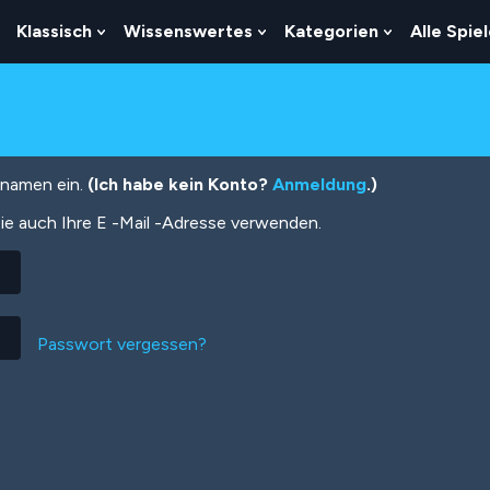
Klassisch
Wissenswertes
Kategorien
Alle Spie
Show
Show
Show
Show
Submenu
Submenu
Submenu
Submenu
For
For
For
For
Logik
Klassisch
Wissenswertes
Kategorien
tznamen ein.
(Ich habe kein Konto?
Anmeldung
.)
ie auch Ihre E -Mail -Adresse verwenden.
Passwort vergessen?