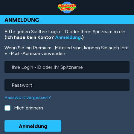
Skip
Skip
Skip
Skip
Direkt
to
to
to
to
zum
Top
Navigation
Main
Footer
Inhalt
ANMELDUNG
of
Content
Page
Bitte geben Sie Ihre Login -ID oder Ihren Spitznamen ein.
(Ich habe kein Konto?
Anmeldung
.)
Wenn Sie ein Premium -Mitglied sind, können Sie auch Ihre
E -Mail -Adresse verwenden.
Ihre
Login
-
ID
Passwort
oder
Ihr
Passwort vergessen?
Spitzname
Mich erinnern