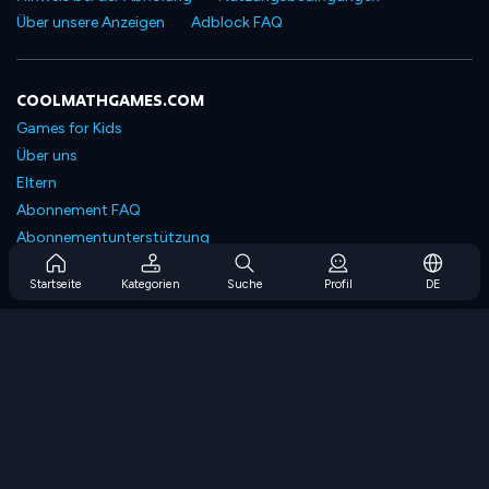
Über unsere Anzeigen
Adblock FAQ
COOLMATHGAMES.COM
Games for Kids
Über uns
Eltern
Abonnement FAQ
Abonnementunterstützung
Blog
Startseite
Kategorien
Suche
Profil
DE
Developers
KONTAKTIERE UNS
Accessibility
SPIELEN DURCHSUCHEN
Strategiespiele
Geschicklichkeitsspiele
Zahlenspiele