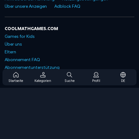
Über unsere Anzeigen
Adblock FAQ
COOLMATHGAMES.COM
Games for Kids
Über uns
Eltern
Abonnement FAQ
Abonnementunterstützung
Blog
Startseite
Kategorien
Suche
Profil
DE
Developers
KONTAKTIERE UNS
Accessibility
SPIELEN DURCHSUCHEN
Strategiespiele
Geschicklichkeitsspiele
Zahlenspiele