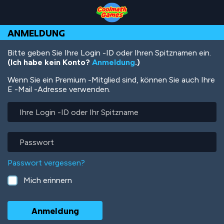
Skip
Skip
Skip
Skip
Direkt
to
to
to
to
zum
Top
Navigation
Main
Footer
Inhalt
ANMELDUNG
of
Content
Page
Bitte geben Sie Ihre Login -ID oder Ihren Spitznamen ein.
(Ich habe kein Konto?
Anmeldung
.)
Wenn Sie ein Premium -Mitglied sind, können Sie auch Ihre
E -Mail -Adresse verwenden.
Ihre
Login
-
ID
Passwort
oder
Ihr
Passwort vergessen?
Spitzname
Mich erinnern