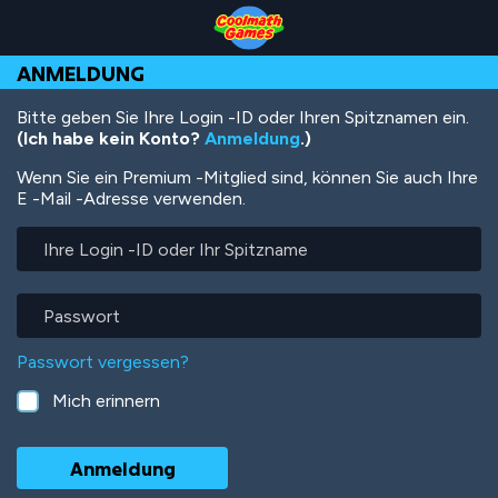
Skip
Skip
Skip
Skip
Direkt
to
to
to
to
zum
Top
Navigation
Main
Footer
Inhalt
ANMELDUNG
of
Content
Page
Bitte geben Sie Ihre Login -ID oder Ihren Spitznamen ein.
(Ich habe kein Konto?
Anmeldung
.)
Wenn Sie ein Premium -Mitglied sind, können Sie auch Ihre
E -Mail -Adresse verwenden.
Ihre
Login
-
ID
Passwort
oder
Ihr
Passwort vergessen?
Spitzname
Mich erinnern