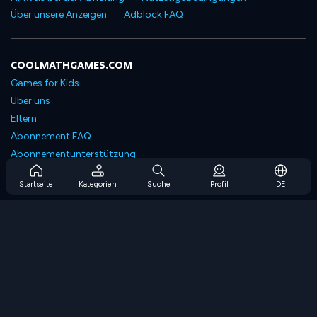
Über unsere Anzeigen
Adblock FAQ
COOLMATHGAMES.COM
Games for Kids
Über uns
Eltern
Abonnement FAQ
Abonnementunterstützung
Blog
Startseite
Kategorien
Suche
Profil
DE
Developers
KONTAKTIERE UNS
Accessibility
SPIELEN DURCHSUCHEN
Strategiespiele
Geschicklichkeitsspiele
Zahlenspiele