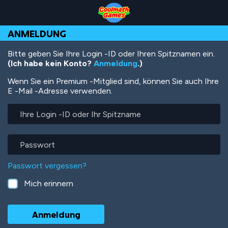
Skip
Skip
Skip
Skip
Direkt
to
to
to
to
zum
Top
Navigation
Main
Footer
Inhalt
ANMELDUNG
of
Content
Page
Bitte geben Sie Ihre Login -ID oder Ihren Spitznamen ein.
(Ich habe kein Konto?
Anmeldung
.)
Wenn Sie ein Premium -Mitglied sind, können Sie auch Ihre
E -Mail -Adresse verwenden.
Ihre
Login
-
ID
Passwort
oder
Ihr
Passwort vergessen?
Spitzname
Mich erinnern