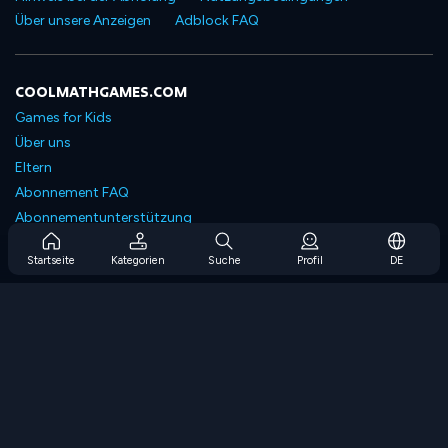
Über unsere Anzeigen
Adblock FAQ
COOLMATHGAMES.COM
Games for Kids
Über uns
Eltern
Abonnement FAQ
Abonnementunterstützung
Blog
Startseite
Kategorien
Suche
Profil
DE
Developers
KONTAKTIERE UNS
Accessibility
SPIELEN DURCHSUCHEN
Strategiespiele
Geschicklichkeitsspiele
Zahlenspiele