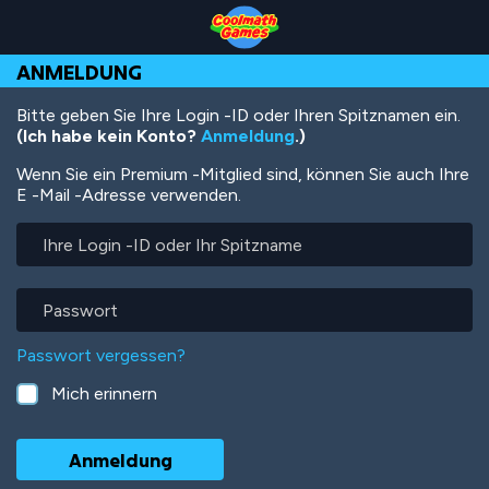
Skip
Skip
Skip
Skip
Direkt
to
to
to
to
zum
Top
Navigation
Main
Footer
Inhalt
ANMELDUNG
of
Content
Page
Bitte geben Sie Ihre Login -ID oder Ihren Spitznamen ein.
(Ich habe kein Konto?
Anmeldung
.)
Wenn Sie ein Premium -Mitglied sind, können Sie auch Ihre
E -Mail -Adresse verwenden.
Ihre
Login
-
ID
Passwort
oder
Ihr
Passwort vergessen?
Spitzname
Mich erinnern