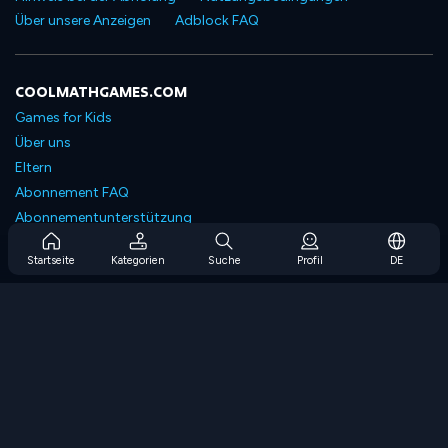
Über unsere Anzeigen
Adblock FAQ
COOLMATHGAMES.COM
Games for Kids
Über uns
Eltern
Abonnement FAQ
Abonnementunterstützung
Blog
Startseite
Kategorien
Suche
Profil
DE
Developers
KONTAKTIERE UNS
Accessibility
SPIELEN DURCHSUCHEN
Strategiespiele
Geschicklichkeitsspiele
Zahlenspiele