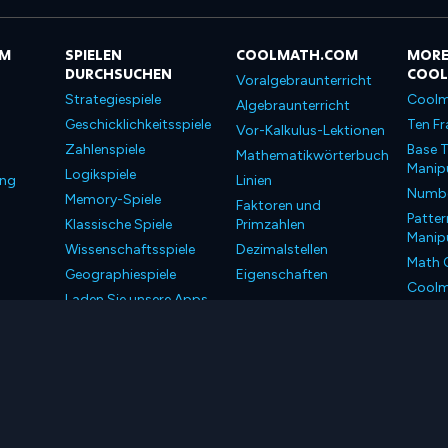
OM
SPIELEN
COOLMATH.COM
MORE
DURCHSUCHEN
COO
Voralgebraunterricht
Strategiespiele
Coolm
Algebraunterricht
Geschicklichkeitsspiele
Ten Fr
Vor-Kalkulus-Lektionen
Zahlenspiele
Base T
Mathematikwörterbuch
Manipu
Logikspiele
ung
Linien
Number
Memory-Spiele
Faktoren und
Patter
Klassische Spiele
Primzahlen
Manipu
Wissenschaftsspiele
Dezimalstellen
Math 
Geographiespiele
Eigenschaften
Coolm
Laden Sie unsere Apps
Coolm
herunter
LLC. Alle Rechte vorbehalten.