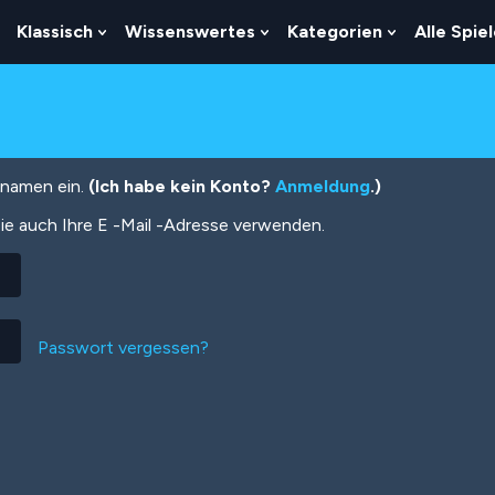
Klassisch
Wissenswertes
Kategorien
Alle Spie
Show
Show
Show
Show
Submenu
Submenu
Submenu
Submenu
For
For
For
For
Logik
Klassisch
Wissenswertes
Kategorien
tznamen ein.
(Ich habe kein Konto?
Anmeldung
.)
ie auch Ihre E -Mail -Adresse verwenden.
Passwort vergessen?