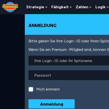
Skip
Skip
Skip
Skip
Direkt
to
to
to
to
zum
Strategie
Fähigkeit
Zahlen
Logik
Show
Show
Show
Top
Navigation
Main
Footer
Inhalt
Submenu
Submenu
Submenu
of
Content
For
For
For
Page
Strategie
Fähigkeit
Zahlen
ANMELDUNG
Bitte geben Sie Ihre Login -ID oder Ihren Spi
Wenn Sie ein Premium -Mitglied sind, können S
Ihre
Login
-
ID
Passwort
oder
Ihr
Spitzname
Mich erinnern