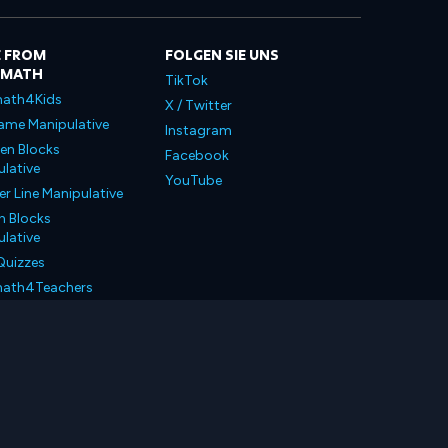
 FROM
FOLGEN SIE UNS
LMATH
TikTok
ath4Kids
X / Twitter
ame Manipulative
Instagram
en Blocks
Facebook
lative
YouTube
 Line Manipulative
n Blocks
lative
Quizzes
ath4Teachers
ath4Parents