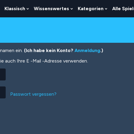
Klassisch
Wissenswertes
Kategorien
Alle Spie
Show
Show
Show
Show
Submenu
Submenu
Submenu
Submenu
For
For
For
For
Logik
Klassisch
Wissenswertes
Kategorien
tznamen ein.
(Ich habe kein Konto?
Anmeldung
.)
ie auch Ihre E -Mail -Adresse verwenden.
Passwort vergessen?