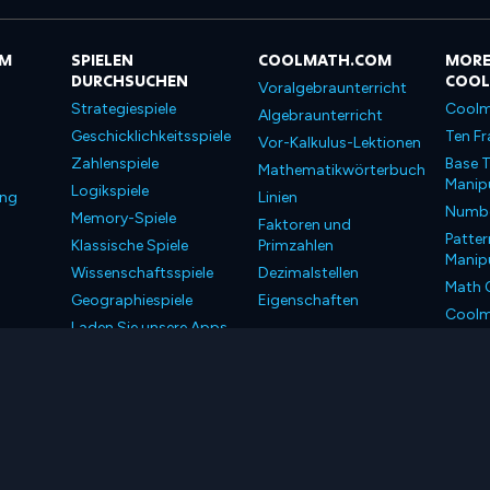
OM
SPIELEN
COOLMATH.COM
MORE
DURCHSUCHEN
COO
Voralgebraunterricht
Strategiespiele
Coolm
Algebraunterricht
Geschicklichkeitsspiele
Ten Fr
Vor-Kalkulus-Lektionen
Zahlenspiele
Base T
Mathematikwörterbuch
Manipu
Logikspiele
ung
Linien
Number
Memory-Spiele
Faktoren und
Patter
Klassische Spiele
Primzahlen
Manipu
Wissenschaftsspiele
Dezimalstellen
Math 
Geographiespiele
Eigenschaften
Coolm
Laden Sie unsere Apps
Coolm
herunter
LLC. Alle Rechte vorbehalten.