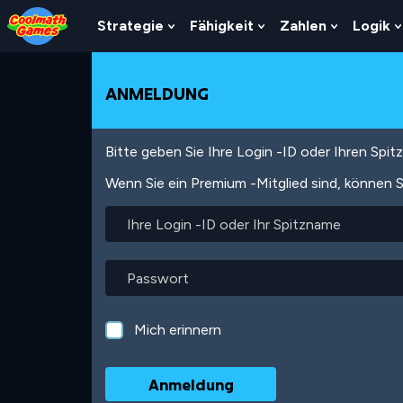
Skip
Skip
Skip
Skip
Direkt
to
to
to
to
zum
Strategie
Fähigkeit
Zahlen
Logik
Show
Show
Show
Top
Navigation
Main
Footer
Inhalt
Submenu
Submenu
Submenu
of
Content
For
For
For
Page
Strategie
Fähigkeit
Zahlen
ANMELDUNG
Bitte geben Sie Ihre Login -ID oder Ihren Spi
Wenn Sie ein Premium -Mitglied sind, können S
Ihre
Login
-
ID
Passwort
oder
Ihr
Spitzname
Mich erinnern