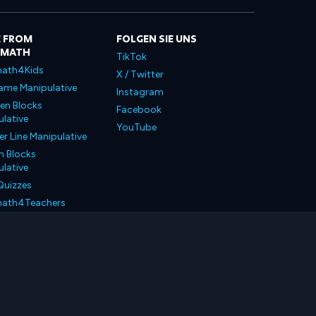
 FROM
FOLGEN SIE UNS
LMATH
TikTok
ath4Kids
X / Twitter
ame Manipulative
Instagram
en Blocks
Facebook
lative
YouTube
 Line Manipulative
n Blocks
lative
Quizzes
ath4Teachers
ath4Parents