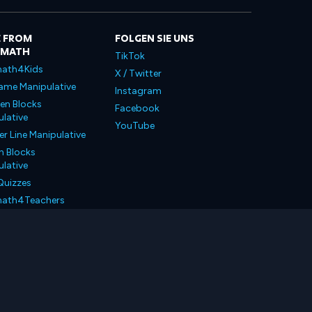
 FROM
FOLGEN SIE UNS
LMATH
TikTok
ath4Kids
X / Twitter
ame Manipulative
Instagram
en Blocks
Facebook
lative
YouTube
 Line Manipulative
n Blocks
lative
Quizzes
ath4Teachers
ath4Parents