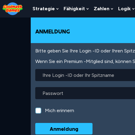
Skip
Skip
Skip
Skip
Direkt
to
to
to
to
zum
Strategie
Fähigkeit
Zahlen
Logik
Show
Show
Show
Top
Navigation
Main
Footer
Inhalt
Submenu
Submenu
Submenu
of
Content
For
For
For
Page
Strategie
Fähigkeit
Zahlen
ANMELDUNG
Bitte geben Sie Ihre Login -ID oder Ihren Spi
Wenn Sie ein Premium -Mitglied sind, können S
Ihre
Login
-
ID
Passwort
oder
Ihr
Spitzname
Mich erinnern