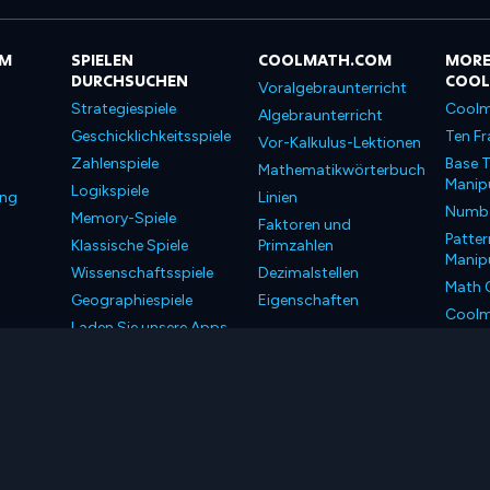
OM
SPIELEN
COOLMATH.COM
MORE
DURCHSUCHEN
COO
Voralgebraunterricht
Strategiespiele
Coolm
Algebraunterricht
Geschicklichkeitsspiele
Ten Fr
Vor-Kalkulus-Lektionen
Zahlenspiele
Base T
Mathematikwörterbuch
Manipu
Logikspiele
ung
Linien
Number
Memory-Spiele
Faktoren und
Patter
Klassische Spiele
Primzahlen
Manipu
Wissenschaftsspiele
Dezimalstellen
Math 
Geographiespiele
Eigenschaften
Coolm
Laden Sie unsere Apps
Coolm
herunter
LLC. Alle Rechte vorbehalten.