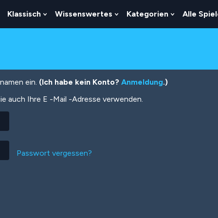
Klassisch
Wissenswertes
Kategorien
Alle Spie
Show
Show
Show
Show
Submenu
Submenu
Submenu
Submenu
For
For
For
For
Logik
Klassisch
Wissenswertes
Kategorien
tznamen ein.
(Ich habe kein Konto?
Anmeldung
.)
ie auch Ihre E -Mail -Adresse verwenden.
Passwort vergessen?