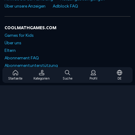
Über unsere Anzeigen
Adblock FAQ
COOLMATHGAMES.COM
Games for Kids
Über uns
Eltern
Abonnement FAQ
Abonnementunterstützung
Blog
Startseite
Kategorien
Suche
Profil
DE
Developers
KONTAKTIERE UNS
Accessibility
SPIELEN DURCHSUCHEN
Strategiespiele
Geschicklichkeitsspiele
Zahlenspiele