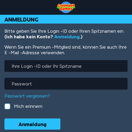
Skip
Skip
Skip
Skip
Direkt
to
to
to
to
zum
Top
Navigation
Main
Footer
Inhalt
ANMELDUNG
of
Content
Page
Bitte geben Sie Ihre Login -ID oder Ihren Spitznamen ein.
(Ich habe kein Konto?
Anmeldung
.)
Wenn Sie ein Premium -Mitglied sind, können Sie auch Ihre
E -Mail -Adresse verwenden.
Ihre
Login
-
ID
Passwort
oder
Ihr
Passwort vergessen?
Spitzname
Mich erinnern