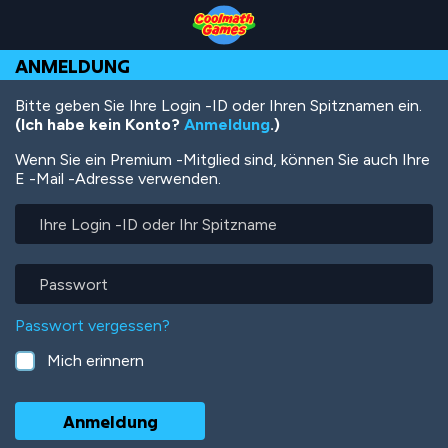
Skip
Skip
Skip
Skip
Direkt
to
to
to
to
zum
Top
Navigation
Main
Footer
Inhalt
ANMELDUNG
of
Content
Page
Bitte geben Sie Ihre Login -ID oder Ihren Spitznamen ein.
(Ich habe kein Konto?
Anmeldung
.)
Wenn Sie ein Premium -Mitglied sind, können Sie auch Ihre
E -Mail -Adresse verwenden.
Ihre
Login
-
ID
Passwort
oder
Ihr
Passwort vergessen?
Spitzname
Mich erinnern