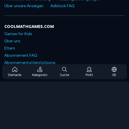
Über unsere Anzeigen
Adblock FAQ
COOLMATHGAMES.COM
Games for Kids
Über uns
Eltern
Abonnement FAQ
Abonnementunterstützung
Blog
Startseite
Kategorien
Suche
Profil
DE
Developers
KONTAKTIERE UNS
Accessibility
SPIELEN DURCHSUCHEN
Strategiespiele
Geschicklichkeitsspiele
Zahlenspiele