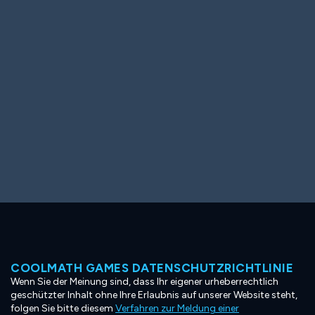
Ooh! Aah!
Night Game
Big Spender
Hit the Slopes
Book Smart
Sunburst
COOLMATH GAMES DATENSCHUTZRICHTLINIE
Wenn Sie der Meinung sind, dass Ihr eigener urheberrechtlich
geschützter Inhalt ohne Ihre Erlaubnis auf unserer Website steht,
folgen Sie bitte diesem
Verfahren zur Meldung einer