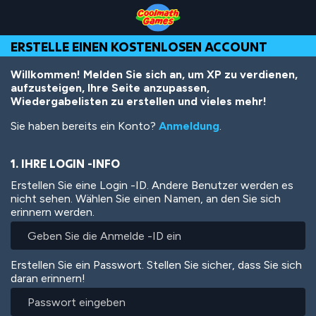
Skip
Skip
Skip
Skip
Direkt
to
to
to
to
zum
Top
Navigation
Main
Footer
Inhalt
ERSTELLE EINEN KOSTENLOSEN ACCOUNT
of
Content
Page
Willkommen! Melden Sie sich an, um XP zu verdienen,
aufzusteigen, Ihre Seite anzupassen,
Wiedergabelisten zu erstellen und vieles mehr!
Sie haben bereits ein Konto?
Anmeldung
.
1. IHRE LOGIN -INFO
Erstellen Sie eine Login -ID. Andere Benutzer werden es
nicht sehen. Wählen Sie einen Namen, an den Sie sich
erinnern werden.
Erstellen Sie ein Passwort. Stellen Sie sicher, dass Sie sich
daran erinnern!
Passwort
eingeben