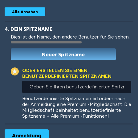
Alle Ansehen
4. DEIN SPITZNAME
Dies ist der Name, den andere Benutzer für Sie sehen:
Woof
Jungle Cats
ODER ERSTELLEN SIE EINEN
BENUTZERDEFINIERTEN SPITZNAMEN
Geben
Sie
Colorful
Pow! Bang!
Ihren
Benutzerdefinierte Spitznamen erfordern nach
benutzerdefinierten
der Anmeldung eine Premium -Mitgliedschaft. Die
Spitznamen
Mitgliedschaft beinhaltet benutzerdefinierte
ein
Spitzname + Alle Premium -Funktionen!
Robotic
International