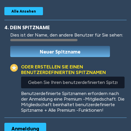
Alle Ansehen
4. DEIN SPITZNAME
Dies ist der Name, den andere Benutzer für Sie sehen:
Woof
Jungle Cats
ODER ERSTELLEN SIE EINEN
BENUTZERDEFINIERTEN SPITZNAMEN
Geben
Sie
Colorful
Pow! Bang!
Ihren
Benutzerdefinierte Spitznamen erfordern nach
benutzerdefinierten
der Anmeldung eine Premium -Mitgliedschaft. Die
Spitznamen
Mitgliedschaft beinhaltet benutzerdefinierte
ein
Spitzname + Alle Premium -Funktionen!
Robotic
International