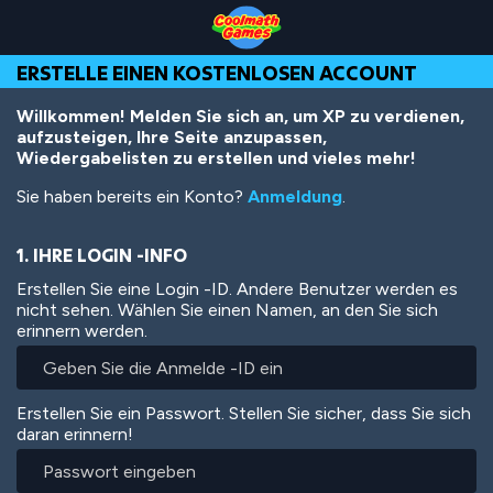
Skip
Skip
Skip
Skip
Direkt
to
to
to
to
zum
Top
Navigation
Main
Footer
Inhalt
ERSTELLE EINEN KOSTENLOSEN ACCOUNT
of
Content
Page
Willkommen! Melden Sie sich an, um XP zu verdienen,
aufzusteigen, Ihre Seite anzupassen,
Wiedergabelisten zu erstellen und vieles mehr!
Sie haben bereits ein Konto?
Anmeldung
.
1. IHRE LOGIN -INFO
Erstellen Sie eine Login -ID. Andere Benutzer werden es
nicht sehen. Wählen Sie einen Namen, an den Sie sich
erinnern werden.
Erstellen Sie ein Passwort. Stellen Sie sicher, dass Sie sich
daran erinnern!
Passwort
eingeben