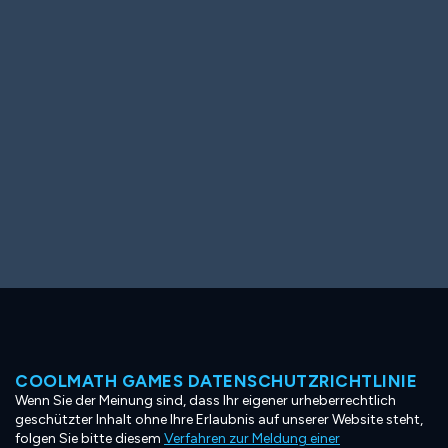
Ooh! Aah!
Night Game
Big Spender
Hit the Slopes
Book Smart
Sunburst
COOLMATH GAMES DATENSCHUTZRICHTLINIE
Wenn Sie der Meinung sind, dass Ihr eigener urheberrechtlich
geschützter Inhalt ohne Ihre Erlaubnis auf unserer Website steht,
folgen Sie bitte diesem
Verfahren zur Meldung einer