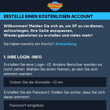
Skip
Skip
Skip
Skip
Direkt
to
to
to
to
zum
Top
Navigation
Main
Footer
Inhalt
ERSTELLE EINEN KOSTENLOSEN ACCOUNT
of
Content
Page
Willkommen! Melden Sie sich an, um XP zu verdienen,
aufzusteigen, Ihre Seite anzupassen,
Wiedergabelisten zu erstellen und vieles mehr!
Sie haben bereits ein Konto?
Anmeldung
.
1. IHRE LOGIN -INFO
Erstellen Sie eine Login -ID. Andere Benutzer werden es
nicht sehen. Wählen Sie einen Namen, an den Sie sich
erinnern werden.
Erstellen Sie ein Passwort. Stellen Sie sicher, dass Sie sich
daran erinnern!
Passwort
eingeben