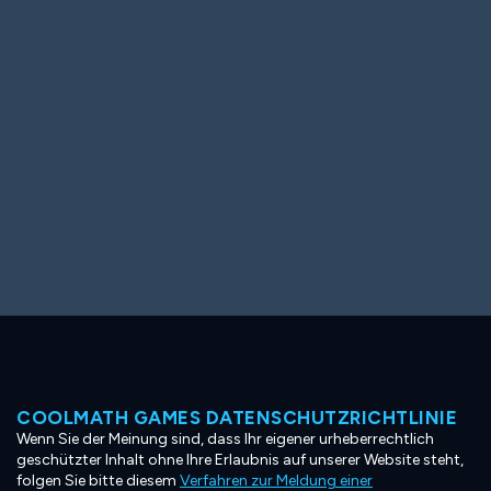
Ooh! Aah!
Night Game
Big Spender
Hit the Slopes
Book Smart
Sunburst
COOLMATH GAMES DATENSCHUTZRICHTLINIE
Wenn Sie der Meinung sind, dass Ihr eigener urheberrechtlich
geschützter Inhalt ohne Ihre Erlaubnis auf unserer Website steht,
folgen Sie bitte diesem
Verfahren zur Meldung einer