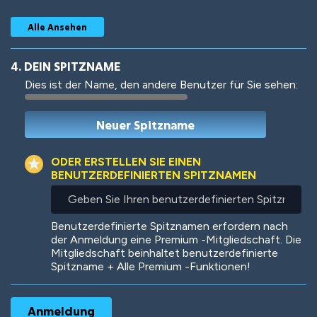
Alle Ansehen
4. DEIN SPITZNAME
Dies ist der Name, den andere Benutzer für Sie sehen:
Woof
Jungle Cats
ODER ERSTELLEN SIE EINEN
BENUTZERDEFINIERTEN SPITZNAMEN
Geben
Sie
Colorful
Pow! Bang!
Ihren
Benutzerdefinierte Spitznamen erfordern nach
benutzerdefinierten
der Anmeldung eine Premium -Mitgliedschaft. Die
Spitznamen
Mitgliedschaft beinhaltet benutzerdefinierte
ein
Spitzname + Alle Premium -Funktionen!
Robotic
International