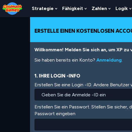
Skip
Skip
Skip
Skip
Direkt
to
to
to
to
zum
Strategie
Fähigkeit
Zahlen
Logik
Show
Show
Show
Top
Navigation
Main
Footer
Inhalt
Submenu
Submenu
Submenu
of
Content
For
For
For
Page
Strategie
Fähigkeit
Zahlen
ERSTELLE EINEN KOSTENLOSEN ACC
Willkommen! Melden Sie sich an, um XP zu v
Sie haben bereits ein Konto?
Anmeldung
.
1. IHRE LOGIN -INFO
Erstellen Sie eine Login -ID. Andere Benutzer
Erstellen Sie ein Passwort. Stellen Sie sicher, 
Passwort eingeben