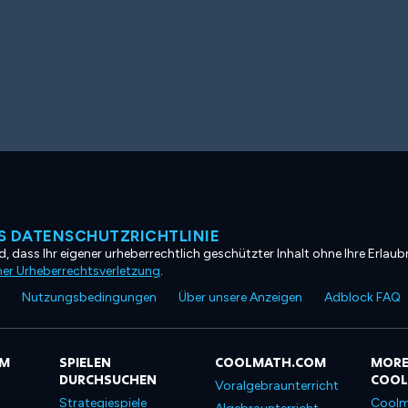
 DATENSCHUTZRICHTLINIE
, dass Ihr eigener urheberrechtlich geschützter Inhalt ohne Ihre Erlaubn
ner Urheberrechtsverletzung
.
Nutzungsbedingungen
Über unsere Anzeigen
Adblock FAQ
OM
SPIELEN
COOLMATH.COM
MORE
DURCHSUCHEN
COO
Voralgebraunterricht
Strategiespiele
Coolm