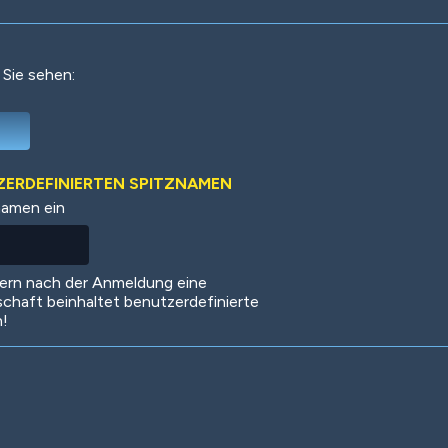
 Sie sehen:
Deep Water
On the Beach
Mus
TZERDEFINIERTEN SPITZNAMEN
namen ein
Circuits
Glazed Over
In 
dern nach der Anmeldung eine
schaft beinhaltet benutzerdefinierte
n!
Big Spender
Hit the Slopes
Boo