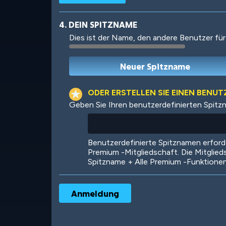
4. DEIN SPITZNAME
Dies ist der Name, den andere Benutzer für
Robotic
International
ODER ERSTELLEN SIE EINEN BENU
Geben Sie Ihren benutzerdefinierten Spitz
Big City
Starlight
Benutzerdefinierte Spitznamen erfor
Premium -Mitgliedschaft. Die Mitglied
Spitzname + Alle Premium -Funktione
Ooh! Aah!
Night Game