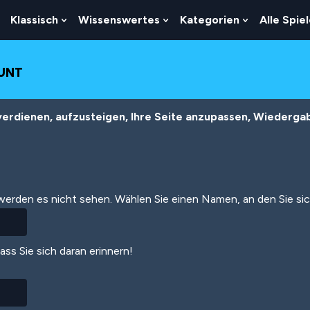
Klassisch
Wissenswertes
Kategorien
Alle Spie
Show
Show
Show
Show
Submenu
Submenu
Submenu
Submenu
For
For
For
For
Logik
Klassisch
Wissenswertes
Kategorien
OUNT
erdienen, aufzusteigen, Ihre Seite anzupassen, Wiedergabe
 werden es nicht sehen. Wählen Sie einen Namen, an den Sie si
dass Sie sich daran erinnern!