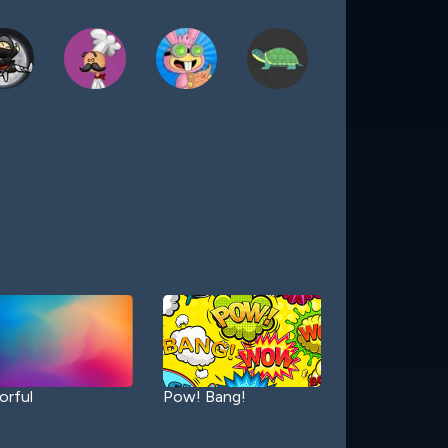
orful
Pow! Bang!