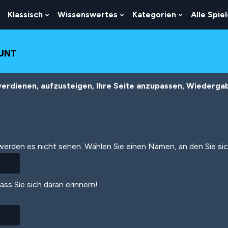
Klassisch
Wissenswertes
Kategorien
Alle Spie
Show
Show
Show
Show
Submenu
Submenu
Submenu
Submenu
For
For
For
For
Logik
Klassisch
Wissenswertes
Kategorien
OUNT
erdienen, aufzusteigen, Ihre Seite anzupassen, Wiedergabe
 werden es nicht sehen. Wählen Sie einen Namen, an den Sie si
dass Sie sich daran erinnern!