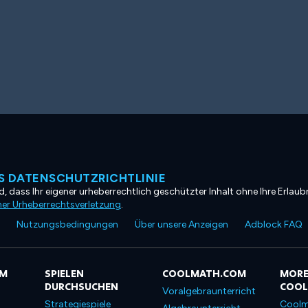
 DATENSCHUTZRICHTLINIE
, dass Ihr eigener urheberrechtlich geschützter Inhalt ohne Ihre Erlaubn
ner Urheberrechtsverletzung
.
Nutzungsbedingungen
Über unsere Anzeigen
Adblock FAQ
OM
SPIELEN
COOLMATH.COM
MORE
DURCHSUCHEN
COO
Voralgebraunterricht
Strategiespiele
Coolm