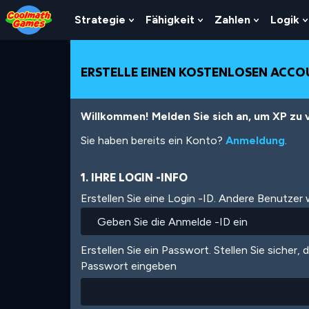
Skip
Skip
Skip
Skip
Direkt
to
to
to
to
zum
Strategie
Fähigkeit
Zahlen
Logik
Show
Show
Show
Top
Navigation
Main
Footer
Inhalt
Submenu
Submenu
Submenu
of
Content
For
For
For
Page
Strategie
Fähigkeit
Zahlen
ERSTELLE EINEN KOSTENLOSEN ACC
Willkommen! Melden Sie sich an, um XP zu v
Sie haben bereits ein Konto?
Anmeldung
.
1. IHRE LOGIN -INFO
Erstellen Sie eine Login -ID. Andere Benutzer
Erstellen Sie ein Passwort. Stellen Sie sicher, 
Passwort eingeben