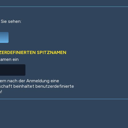
 Sie sehen:
Deep Water
On the Beach
Mus
TZERDEFINIERTEN SPITZNAMEN
namen ein
Circuits
Glazed Over
In 
dern nach der Anmeldung eine
schaft beinhaltet benutzerdefinierte
n!
Big Spender
Hit the Slopes
Boo