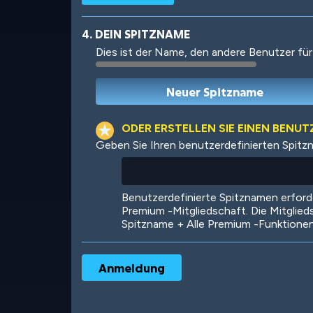
4. DEIN SPITZNAME
Dies ist der Name, den andere Benutzer für
Robotic
International
ODER ERSTELLEN SIE EINEN BENU
Geben Sie Ihren benutzerdefinierten Spitz
Big City
Starlight
Benutzerdefinierte Spitznamen erfor
Premium -Mitgliedschaft. Die Mitglied
Spitzname + Alle Premium -Funktione
Ooh! Aah!
Night Game