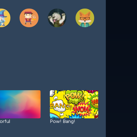
orful
Pow! Bang!