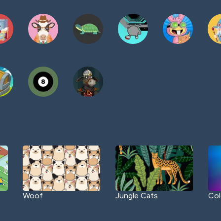
Woof
Jungle Cats
Col