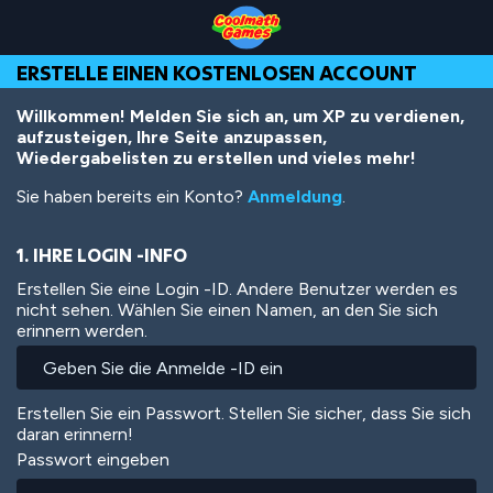
Skip
Skip
Skip
Skip
Direkt
to
to
to
to
zum
Top
Navigation
Main
Footer
Inhalt
ERSTELLE EINEN KOSTENLOSEN ACCOUNT
of
Content
Page
Willkommen! Melden Sie sich an, um XP zu verdienen,
aufzusteigen, Ihre Seite anzupassen,
Wiedergabelisten zu erstellen und vieles mehr!
Sie haben bereits ein Konto?
Anmeldung
.
1. IHRE LOGIN -INFO
Erstellen Sie eine Login -ID. Andere Benutzer werden es
nicht sehen. Wählen Sie einen Namen, an den Sie sich
erinnern werden.
Erstellen Sie ein Passwort. Stellen Sie sicher, dass Sie sich
daran erinnern!
Passwort eingeben