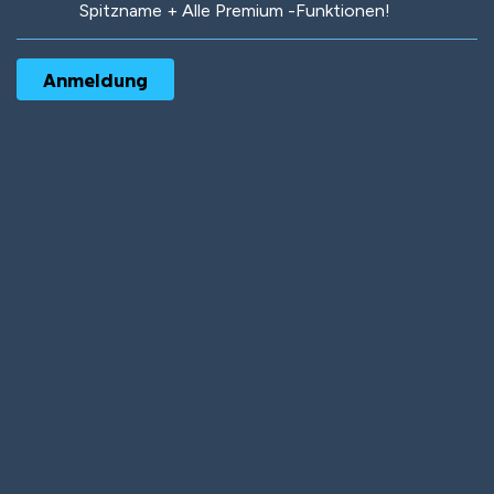
Spitzname + Alle Premium -Funktionen!
Robotic
International
Deep Water
On the Beach
Mushroom Planet
Time Warp