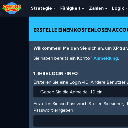
Skip
Skip
Skip
Skip
Direkt
to
to
to
to
zum
Strategie
Fähigkeit
Zahlen
Logik
Show
Show
Show
Top
Navigation
Main
Footer
Inhalt
Submenu
Submenu
Submenu
of
Content
For
For
For
Page
Strategie
Fähigkeit
Zahlen
ERSTELLE EINEN KOSTENLOSEN ACC
Willkommen! Melden Sie sich an, um XP zu v
Sie haben bereits ein Konto?
Anmeldung
.
1. IHRE LOGIN -INFO
Erstellen Sie eine Login -ID. Andere Benutzer
Erstellen Sie ein Passwort. Stellen Sie sicher, 
Passwort eingeben