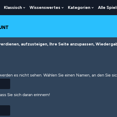
Klassisch
Wissenswertes
Kategorien
Alle Spie
Show
Show
Show
Show
Submenu
Submenu
Submenu
Submenu
For
For
For
For
Logik
Klassisch
Wissenswertes
Kategorien
OUNT
erdienen, aufzusteigen, Ihre Seite anzupassen, Wiedergabe
 werden es nicht sehen. Wählen Sie einen Namen, an den Sie si
dass Sie sich daran erinnern!