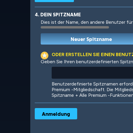
4. DEIN SPITZNAME
Dies ist der Name, den andere Benutzer für
Robotic
International
ODER ERSTELLEN SIE EINEN BENU
Geben Sie Ihren benutzerdefinierten Spitz
Big City
Starlight
Benutzerdefinierte Spitznamen erfor
Premium -Mitgliedschaft. Die Mitglied
Spitzname + Alle Premium -Funktione
Ooh! Aah!
Night Game