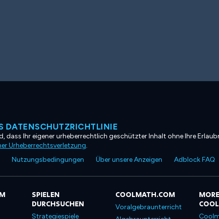
 DATENSCHUTZRICHTLINIE
, dass Ihr eigener urheberrechtlich geschützter Inhalt ohne Ihre Erlaubn
ner Urheberrechtsverletzung
.
Nutzungsbedingungen
Über unsere Anzeigen
Adblock FAQ
OM
SPIELEN
COOLMATH.COM
MORE
DURCHSUCHEN
COO
Voralgebraunterricht
Strategiespiele
Coolm