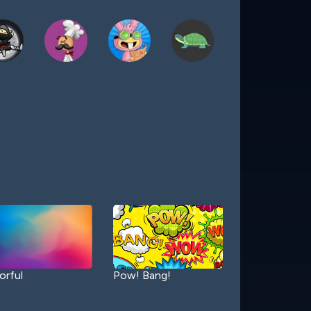
orful
Pow! Bang!