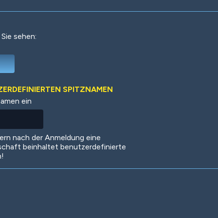
 Sie sehen:
Deep Water
On the Beach
Mus
TZERDEFINIERTEN SPITZNAMEN
namen ein
Circuits
Glazed Over
In 
dern nach der Anmeldung eine
schaft beinhaltet benutzerdefinierte
n!
Big Spender
Hit the Slopes
Boo