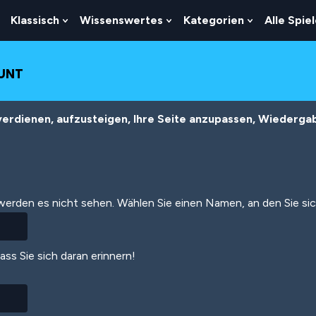
Klassisch
Wissenswertes
Kategorien
Alle Spie
Show
Show
Show
Show
Submenu
Submenu
Submenu
Submenu
For
For
For
For
Logik
Klassisch
Wissenswertes
Kategorien
OUNT
erdienen, aufzusteigen, Ihre Seite anzupassen, Wiedergabe
 werden es nicht sehen. Wählen Sie einen Namen, an den Sie si
dass Sie sich daran erinnern!