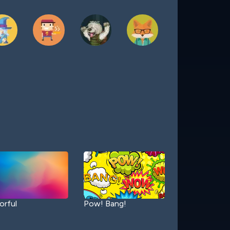
orful
Pow! Bang!