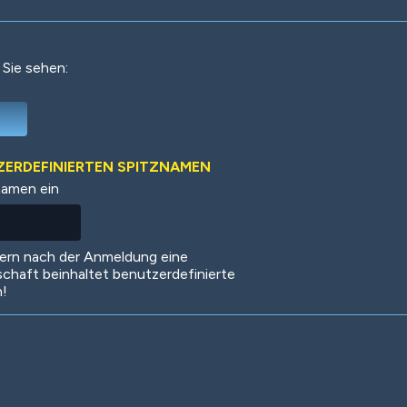
 Sie sehen:
Deep Water
On the Beach
Mus
TZERDEFINIERTEN SPITZNAMEN
namen ein
Circuits
Glazed Over
In 
dern nach der Anmeldung eine
schaft beinhaltet benutzerdefinierte
n!
Big Spender
Hit the Slopes
Boo