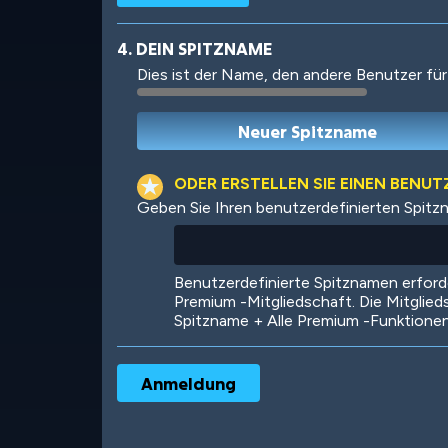
4. DEIN SPITZNAME
Dies ist der Name, den andere Benutzer für
Robotic
International
ODER ERSTELLEN SIE EINEN BENU
Geben Sie Ihren benutzerdefinierten Spitz
Big City
Starlight
Benutzerdefinierte Spitznamen erfor
Premium -Mitgliedschaft. Die Mitglied
Spitzname + Alle Premium -Funktione
Ooh! Aah!
Night Game