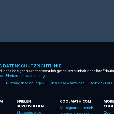
 DATENSCHUTZRICHTLINIE
, dass Ihr eigener urheberrechtlich geschützter Inhalt ohne Ihre Erlaubn
ner Urheberrechtsverletzung
.
Nutzungsbedingungen
Über unsere Anzeigen
Adblock FAQ
OM
SPIELEN
COOLMATH.COM
MORE
DURCHSUCHEN
COO
Voralgebraunterricht
Strategiespiele
Coolm