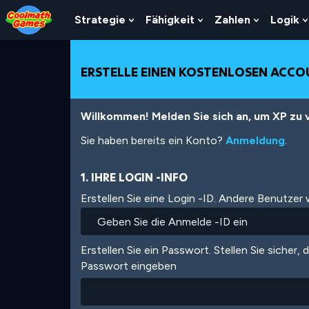
Skip
Skip
Skip
Skip
Direkt
to
to
to
to
zum
Strategie
Fähigkeit
Zahlen
Logik
Show
Show
Show
Top
Navigation
Main
Footer
Inhalt
Submenu
Submenu
Submenu
of
Content
For
For
For
Page
Strategie
Fähigkeit
Zahlen
ERSTELLE EINEN KOSTENLOSEN ACC
Willkommen! Melden Sie sich an, um XP zu v
Sie haben bereits ein Konto?
Anmeldung
.
1. IHRE LOGIN -INFO
Erstellen Sie eine Login -ID. Andere Benutzer
Erstellen Sie ein Passwort. Stellen Sie sicher, 
Passwort eingeben