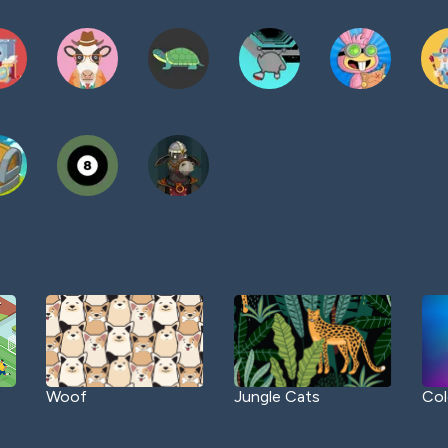
Woof
Jungle Cats
Col