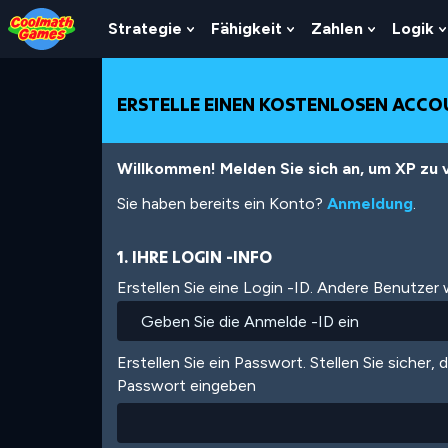
Skip
Skip
Skip
Skip
Direkt
to
to
to
to
zum
Strategie
Fähigkeit
Zahlen
Logik
Show
Show
Show
Top
Navigation
Main
Footer
Inhalt
Submenu
Submenu
Submenu
of
Content
For
For
For
Page
Strategie
Fähigkeit
Zahlen
ERSTELLE EINEN KOSTENLOSEN ACC
Willkommen! Melden Sie sich an, um XP zu v
Sie haben bereits ein Konto?
Anmeldung
.
1. IHRE LOGIN -INFO
Erstellen Sie eine Login -ID. Andere Benutzer
Erstellen Sie ein Passwort. Stellen Sie sicher, 
Passwort eingeben