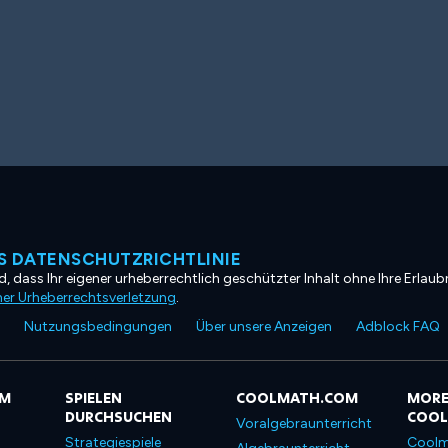
 DATENSCHUTZRICHTLINIE
, dass Ihr eigener urheberrechtlich geschützter Inhalt ohne Ihre Erlaubn
ner Urheberrechtsverletzung
.
Nutzungsbedingungen
Über unsere Anzeigen
Adblock FAQ
OM
SPIELEN
COOLMATH.COM
MORE
DURCHSUCHEN
COO
Voralgebraunterricht
Strategiespiele
Coolm