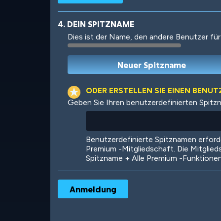
4. DEIN SPITZNAME
Dies ist der Name, den andere Benutzer für
Robotic
International
ODER ERSTELLEN SIE EINEN BENU
Geben Sie Ihren benutzerdefinierten Spitz
Big City
Starlight
Benutzerdefinierte Spitznamen erfor
Premium -Mitgliedschaft. Die Mitglied
Spitzname + Alle Premium -Funktione
Ooh! Aah!
Night Game