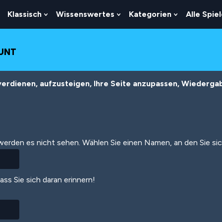
Klassisch
Wissenswertes
Kategorien
Alle Spie
Show
Show
Show
Show
Submenu
Submenu
Submenu
Submenu
For
For
For
For
Logik
Klassisch
Wissenswertes
Kategorien
OUNT
erdienen, aufzusteigen, Ihre Seite anzupassen, Wiedergabe
 werden es nicht sehen. Wählen Sie einen Namen, an den Sie si
dass Sie sich daran erinnern!