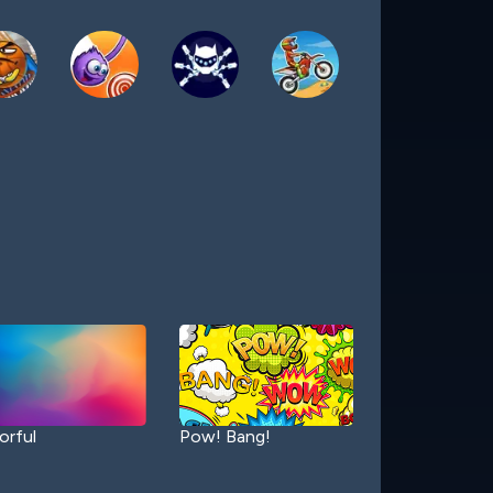
orful
Pow! Bang!