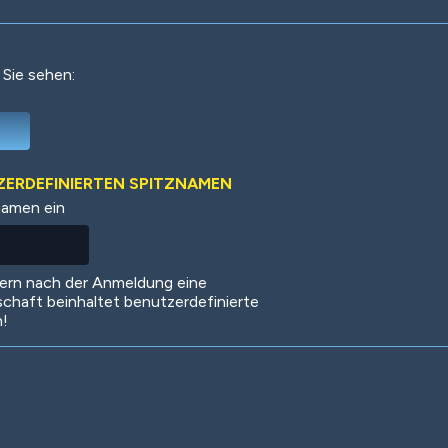
 Sie sehen:
Deep Water
On the Beach
Mus
TZERDEFINIERTEN SPITZNAMEN
namen ein
Circuits
Glazed Over
In 
dern nach der Anmeldung eine
schaft beinhaltet benutzerdefinierte
n!
Big Spender
Hit the Slopes
Boo