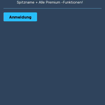
Spitzname + Alle Premium -Funktionen!
Robotic
International
Deep Water
On the Beach
Mushroom Planet
Time Warp