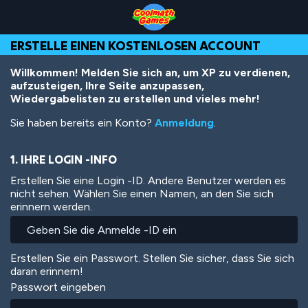
Skip
Skip
Skip
Skip
Direkt
to
to
to
to
zum
Top
Navigation
Main
Footer
Inhalt
ERSTELLE EINEN KOSTENLOSEN ACCOUNT
of
Content
Page
Willkommen! Melden Sie sich an, um XP zu verdienen,
aufzusteigen, Ihre Seite anzupassen,
Wiedergabelisten zu erstellen und vieles mehr!
Sie haben bereits ein Konto?
Anmeldung
.
1. IHRE LOGIN -INFO
Erstellen Sie eine Login -ID. Andere Benutzer werden es
nicht sehen. Wählen Sie einen Namen, an den Sie sich
erinnern werden.
Erstellen Sie ein Passwort. Stellen Sie sicher, dass Sie sich
daran erinnern!
Passwort eingeben