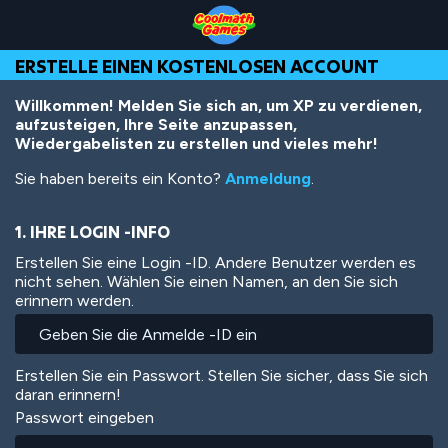
Skip
Skip
Skip
Skip
Direkt
to
to
to
to
zum
Top
Navigation
Main
Footer
Inhalt
ERSTELLE EINEN KOSTENLOSEN ACCOUNT
of
Content
Page
Willkommen! Melden Sie sich an, um XP zu verdienen,
aufzusteigen, Ihre Seite anzupassen,
Wiedergabelisten zu erstellen und vieles mehr!
Sie haben bereits ein Konto?
Anmeldung
.
1. IHRE LOGIN -INFO
Erstellen Sie eine Login -ID. Andere Benutzer werden es
nicht sehen. Wählen Sie einen Namen, an den Sie sich
erinnern werden.
Erstellen Sie ein Passwort. Stellen Sie sicher, dass Sie sich
daran erinnern!
Passwort eingeben