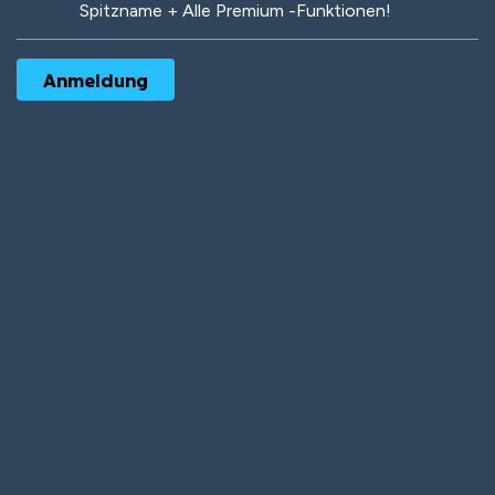
Spitzname + Alle Premium -Funktionen!
Robotic
International
Deep Water
On the Beach
Mushroom Planet
Time Warp