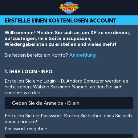
Skip
Skip
Skip
Skip
Direkt
to
to
to
to
zum
Top
Navigation
Main
Footer
Inhalt
ERSTELLE EINEN KOSTENLOSEN ACCOUNT
of
Content
Page
Willkommen! Melden Sie sich an, um XP zu verdienen,
aufzusteigen, Ihre Seite anzupassen,
Wiedergabelisten zu erstellen und vieles mehr!
Sie haben bereits ein Konto?
Anmeldung
.
1. IHRE LOGIN -INFO
Erstellen Sie eine Login -ID. Andere Benutzer werden es
nicht sehen. Wählen Sie einen Namen, an den Sie sich
erinnern werden.
Erstellen Sie ein Passwort. Stellen Sie sicher, dass Sie sich
daran erinnern!
Passwort eingeben