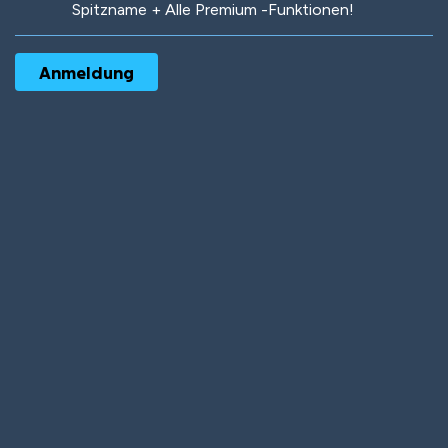
Spitzname + Alle Premium -Funktionen!
Robotic
International
Deep Water
On the Beach
Mushroom Planet
Time Warp