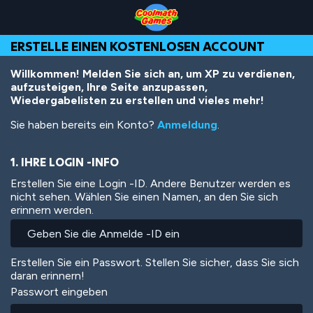
Skip
Skip
Skip
Skip
Direkt
to
to
to
to
zum
Top
Navigation
Main
Footer
Inhalt
ERSTELLE EINEN KOSTENLOSEN ACCOUNT
of
Content
Page
Willkommen! Melden Sie sich an, um XP zu verdienen,
aufzusteigen, Ihre Seite anzupassen,
Wiedergabelisten zu erstellen und vieles mehr!
Sie haben bereits ein Konto?
Anmeldung
.
1. IHRE LOGIN -INFO
Erstellen Sie eine Login -ID. Andere Benutzer werden es
nicht sehen. Wählen Sie einen Namen, an den Sie sich
erinnern werden.
Erstellen Sie ein Passwort. Stellen Sie sicher, dass Sie sich
daran erinnern!
Passwort eingeben