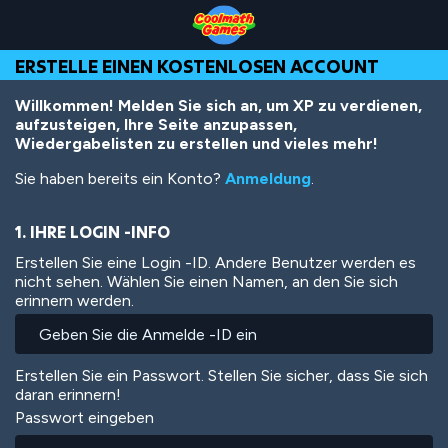
Skip
Skip
Skip
Skip
Direkt
to
to
to
to
zum
Top
Navigation
Main
Footer
Inhalt
ERSTELLE EINEN KOSTENLOSEN ACCOUNT
of
Content
Page
Willkommen! Melden Sie sich an, um XP zu verdienen,
aufzusteigen, Ihre Seite anzupassen,
Wiedergabelisten zu erstellen und vieles mehr!
Sie haben bereits ein Konto?
Anmeldung
.
1. IHRE LOGIN -INFO
Erstellen Sie eine Login -ID. Andere Benutzer werden es
nicht sehen. Wählen Sie einen Namen, an den Sie sich
erinnern werden.
Erstellen Sie ein Passwort. Stellen Sie sicher, dass Sie sich
daran erinnern!
Passwort eingeben