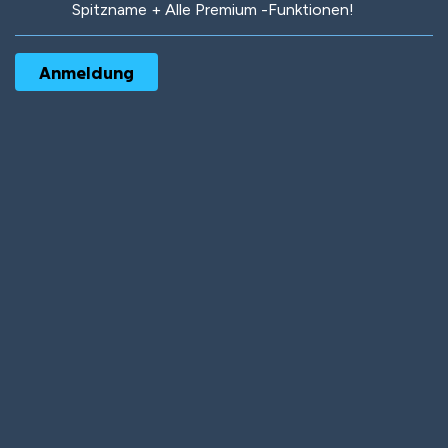
Spitzname + Alle Premium -Funktionen!
Robotic
International
Deep Water
On the Beach
Mushroom Planet
Time Warp