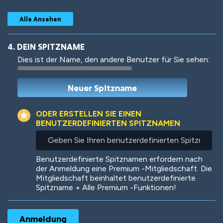
Alle Ansehen
4. DEIN SPITZNAME
Dies ist der Name, den andere Benutzer für Sie sehen:
Woof
Jungle Cats
ODER ERSTELLEN SIE EINEN
BENUTZERDEFINIERTEN SPITZNAMEN
Geben
Sie
Colorful
Pow! Bang!
Ihren
Benutzerdefinierte Spitznamen erfordern nach
benutzerdefinierten
der Anmeldung eine Premium -Mitgliedschaft. Die
Spitznamen
Mitgliedschaft beinhaltet benutzerdefinierte
ein
Spitzname + Alle Premium -Funktionen!
Robotic
International