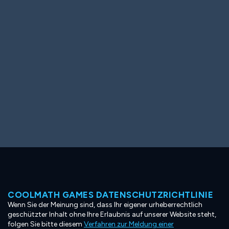
Ooh! Aah!
Night Game
Big Spender
Hit the Slopes
Book Smart
Sunburst
COOLMATH GAMES DATENSCHUTZRICHTLINIE
Wenn Sie der Meinung sind, dass Ihr eigener urheberrechtlich
geschützter Inhalt ohne Ihre Erlaubnis auf unserer Website steht,
folgen Sie bitte diesem
Verfahren zur Meldung einer