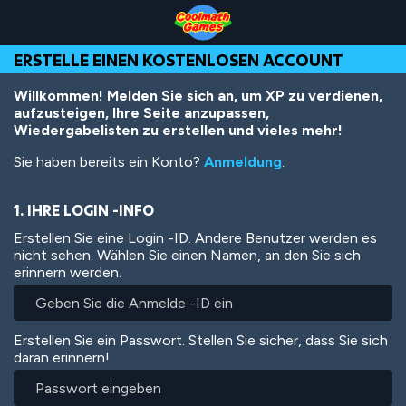
Skip
Skip
Skip
Skip
Direkt
to
to
to
to
zum
Top
Navigation
Main
Footer
Inhalt
ERSTELLE EINEN KOSTENLOSEN ACCOUNT
of
Content
Page
Willkommen! Melden Sie sich an, um XP zu verdienen,
aufzusteigen, Ihre Seite anzupassen,
Wiedergabelisten zu erstellen und vieles mehr!
Sie haben bereits ein Konto?
Anmeldung
.
1. IHRE LOGIN -INFO
Erstellen Sie eine Login -ID. Andere Benutzer werden es
nicht sehen. Wählen Sie einen Namen, an den Sie sich
erinnern werden.
Erstellen Sie ein Passwort. Stellen Sie sicher, dass Sie sich
daran erinnern!
Passwort
eingeben