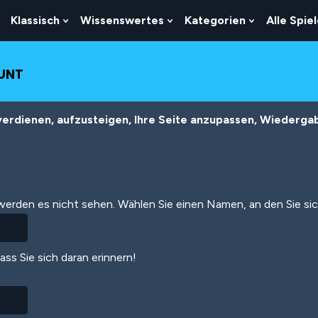
Klassisch
Wissenswertes
Kategorien
Alle Spie
Show
Show
Show
Show
Submenu
Submenu
Submenu
Submenu
For
For
For
For
Logik
Klassisch
Wissenswertes
Kategorien
OUNT
erdienen, aufzusteigen, Ihre Seite anzupassen, Wiedergabe
 werden es nicht sehen. Wählen Sie einen Namen, an den Sie si
dass Sie sich daran erinnern!