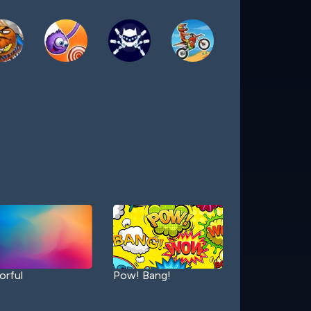
orful
Pow! Bang!