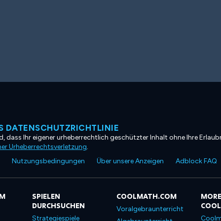
 DATENSCHUTZRICHTLINIE
, dass Ihr eigener urheberrechtlich geschützter Inhalt ohne Ihre Erlaubn
ner Urheberrechtsverletzung
.
Nutzungsbedingungen
Über unsere Anzeigen
Adblock FAQ
OM
SPIELEN
COOLMATH.COM
MORE
DURCHSUCHEN
COO
Voralgebraunterricht
Strategiespiele
Coolm