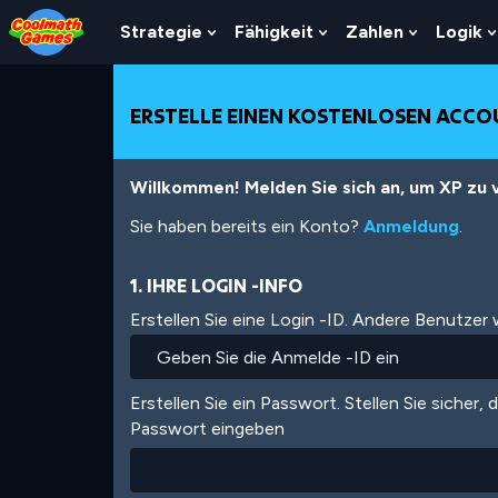
Skip
Skip
Skip
Skip
Direkt
to
to
to
to
zum
Strategie
Fähigkeit
Zahlen
Logik
Show
Show
Show
Top
Navigation
Main
Footer
Inhalt
Submenu
Submenu
Submenu
of
Content
For
For
For
Page
Strategie
Fähigkeit
Zahlen
ERSTELLE EINEN KOSTENLOSEN ACC
Willkommen! Melden Sie sich an, um XP zu v
Sie haben bereits ein Konto?
Anmeldung
.
1. IHRE LOGIN -INFO
Erstellen Sie eine Login -ID. Andere Benutzer
Erstellen Sie ein Passwort. Stellen Sie sicher, 
Passwort eingeben