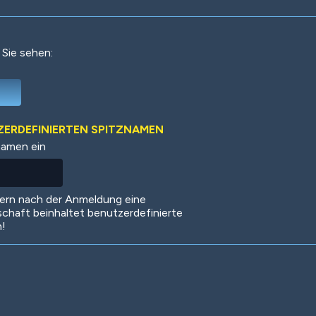
 Sie sehen:
Deep Water
On the Beach
Mus
TZERDEFINIERTEN SPITZNAMEN
namen ein
Circuits
Glazed Over
In 
dern nach der Anmeldung eine
schaft beinhaltet benutzerdefinierte
n!
Big Spender
Hit the Slopes
Boo