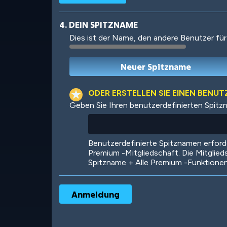
4. DEIN SPITZNAME
Dies ist der Name, den andere Benutzer für
Robotic
International
ODER ERSTELLEN SIE EINEN BENU
Geben Sie Ihren benutzerdefinierten Spitz
Big City
Starlight
Benutzerdefinierte Spitznamen erfor
Premium -Mitgliedschaft. Die Mitglied
Spitzname + Alle Premium -Funktione
Ooh! Aah!
Night Game