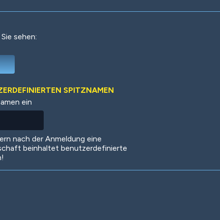
 Sie sehen:
Deep Water
On the Beach
Mus
TZERDEFINIERTEN SPITZNAMEN
namen ein
Circuits
Glazed Over
In 
dern nach der Anmeldung eine
schaft beinhaltet benutzerdefinierte
n!
Big Spender
Hit the Slopes
Boo