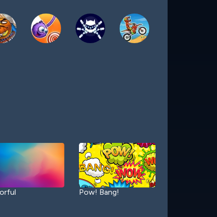
orful
Pow! Bang!