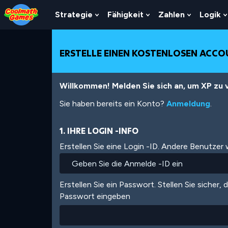
Skip
Skip
Skip
Skip
Direkt
to
to
to
to
zum
Strategie
Fähigkeit
Zahlen
Logik
Show
Show
Show
Top
Navigation
Main
Footer
Inhalt
Submenu
Submenu
Submenu
of
Content
For
For
For
Page
Strategie
Fähigkeit
Zahlen
ERSTELLE EINEN KOSTENLOSEN ACC
Willkommen! Melden Sie sich an, um XP zu v
Sie haben bereits ein Konto?
Anmeldung
.
1. IHRE LOGIN -INFO
Erstellen Sie eine Login -ID. Andere Benutzer
Erstellen Sie ein Passwort. Stellen Sie sicher, 
Passwort eingeben