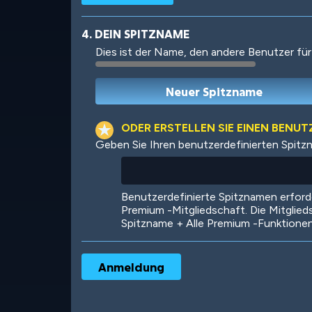
4. DEIN SPITZNAME
Dies ist der Name, den andere Benutzer für
Robotic
International
ODER ERSTELLEN SIE EINEN BENU
Geben Sie Ihren benutzerdefinierten Spitz
Big City
Starlight
Benutzerdefinierte Spitznamen erfor
Premium -Mitgliedschaft. Die Mitglied
Spitzname + Alle Premium -Funktione
Ooh! Aah!
Night Game