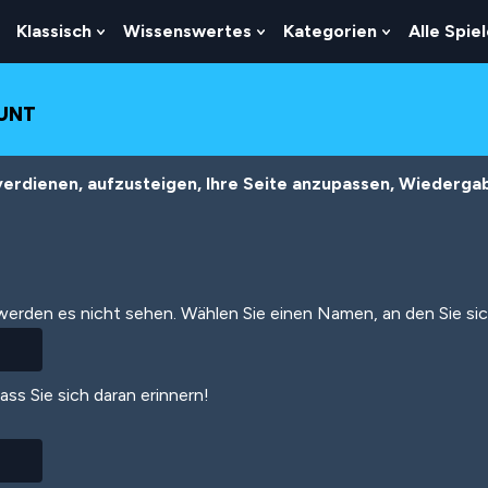
Klassisch
Wissenswertes
Kategorien
Alle Spie
Show
Show
Show
Show
Submenu
Submenu
Submenu
Submenu
For
For
For
For
Logik
Klassisch
Wissenswertes
Kategorien
OUNT
erdienen, aufzusteigen, Ihre Seite anzupassen, Wiedergabe
 werden es nicht sehen. Wählen Sie einen Namen, an den Sie si
dass Sie sich daran erinnern!