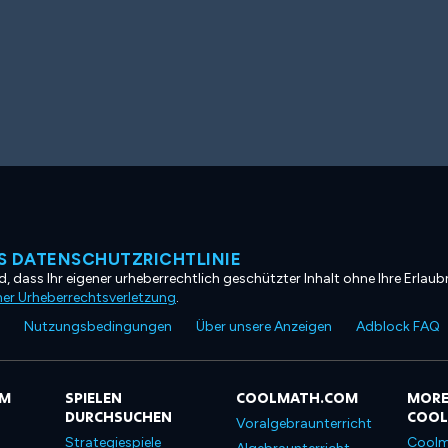
 DATENSCHUTZRICHTLINIE
, dass Ihr eigener urheberrechtlich geschützter Inhalt ohne Ihre Erlaubn
ner Urheberrechtsverletzung
.
Nutzungsbedingungen
Über unsere Anzeigen
Adblock FAQ
OM
SPIELEN
COOLMATH.COM
MORE
DURCHSUCHEN
COO
Voralgebraunterricht
Strategiespiele
Coolm